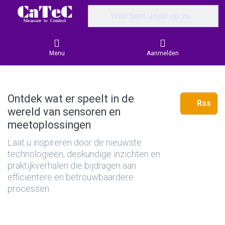
Enter a search term. Results will appear
Menu
Aanmelden
Ontdek wat er speelt in de
Rss
wereld van sensoren en
meetoplossingen
Laat u inspireren door de nieuwste
technologieën, deskundige inzichten en
praktijkverhalen die bijdragen aan
efficiëntere en betrouwbaardere
processen.