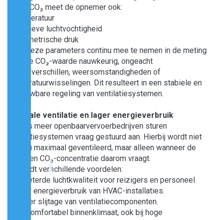
Naast CO₂ meet de opnemer ook:
• Temperatuur
• Relatieve luchtvochtigheid
• Barometrische druk
Door deze parameters continu mee te nemen in de meting
blijft de CO₂-waarde nauwkeurig, ongeacht
hoogteverschillen, weersomstandigheden of
temperatuurwisselingen. Dit resulteert in een stabiele en
betrouwbare regeling van ventilatiesystemen.
Optimale ventilatie en lager energieverbruik
Steeds meer openbaarvervoerbedrijven sturen
ventilatiesystemen vraag gestuurd aan. Hierbij wordt niet
continu maximaal geventileerd, maar alleen wanneer de
gemeten CO₂-concentratie daarom vraagt.
Dit biedt verschillende voordelen:
• Verbeterde luchtkwaliteit voor reizigers en personeel.
• Lager energieverbruik van HVAC-installaties.
• Minder slijtage van ventilatiecomponenten.
• Een comfortabel binnenklimaat, ook bij hoge