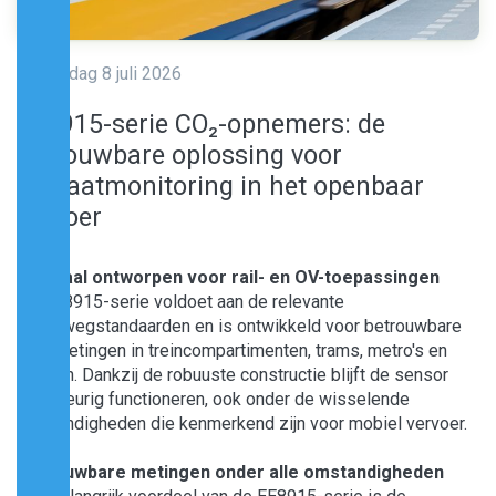
EE8915-serie CO₂-opnemers: de betrouwbare oplossing voor k
woensdag 8 juli 2026
CaTeC BV
EE8915-serie CO₂-opnemers: de
betrouwbare oplossing voor
klimaatmonitoring in het openbaar
vervoer
Speciaal ontworpen voor rail- en OV-toepassingen
De EE8915-serie voldoet aan de relevante
spoorwegstandaarden en is ontwikkeld voor betrouwbare
CO₂-metingen in treincompartimenten, trams, metro's en
bussen. Dankzij de robuuste constructie blijft de sensor
nauwkeurig functioneren, ook onder de wisselende
omstandigheden die kenmerkend zijn voor mobiel vervoer.
Betrouwbare metingen onder alle omstandigheden