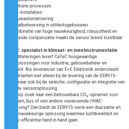
• Industriële processen
• HVAC-installaties
• Gebouwautomatisering
• Klimaatbeheersing in utiliteitsgebouwen
De combinatie van hoge nauwkeurigheid, robuustheid en
uitgebreide compensatie maakt de sensor breed inzetbaar.
CaTeC: specialist in klimaat- en meetinstrumentatie
Vanuit Wateringen levert CaTeC hoogwaardige
meetoplossingen voor industrie, gebouwbeheer en
mobiliteit. Als leverancier van E+E Elektronik ondersteunt
CaTeC klanten niet alleen bij de levering van de EE8915-
serie, maar ook bij de selectie, configuratie en integratie van
de juiste sensoroplossing.
Bent u op zoek naar een betrouwbare CO₂-opnemer voor
trein, tram, bus of een andere veeleisende HVAC-
toepassing? Dan biedt de EE8915-serie een duurzame en
uiterst nauwkeurige oplossing waarmee luchtkwaliteit en
energie-efficiëntie hand in hand gaan.