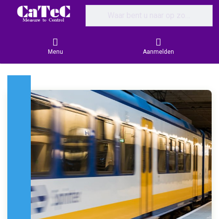
Enter a search term. Results will appear
Menu
Aanmelden