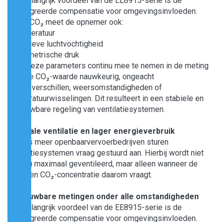
Een belangrijk voordeel van de EE8915-serie is de
geïntegreerde compensatie voor omgevingsinvloeden.
Naast CO₂ meet de opnemer ook:
• Temperatuur
• Relatieve luchtvochtigheid
• Barometrische druk
Door deze parameters continu mee te nemen in de meting
blijft de CO₂-waarde nauwkeurig, ongeacht
hoogteverschillen, weersomstandigheden of
temperatuurwisselingen. Dit resulteert in een stabiele en
betrouwbare regeling van ventilatiesystemen.
Optimale ventilatie en lager energieverbruik
Steeds meer openbaarvervoerbedrijven sturen
ventilatiesystemen vraag gestuurd aan. Hierbij wordt niet
continu maximaal geventileerd, maar alleen wanneer de
gemeten CO₂-concentratie daarom vraagt.
Betrouwbare metingen onder alle omstandigheden
Een belangrijk voordeel van de EE8915-serie is de
geïntegreerde compensatie voor omgevingsinvloeden.