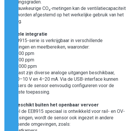
bezettingsgraden.
Door nauwkeurige CO₂-metingen kan de ventilatiecapaciteit
exact worden afgestemd op het werkelijke gebruik van het
voertuig.
Flexibele integratie
De EE8915-serie is verkrijgbaar in verschillende
uitvoeringen en meetbereiken, waaronder:
• 0–2.000 ppm
• 0–5.000 ppm
• 0–10.000 ppm
Daarnaast zijn diverse analoge uitgangen beschikbaar,
zoals 0–10 V en 4–20 mA. Via de USB-interface kunnen
gebruikers de sensor eenvoudig configureren voor de
gewenste toepassing.
Ook geschikt buiten het openbaar vervoer
Hoewel de EE8915 speciaal is ontwikkeld voor rail- en OV-
toepassingen, wordt de sensor ook ingezet in andere
veeleisende omgevingen, zoals:
• Klimaatkamers