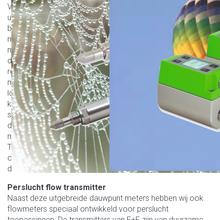
Voor het meten van het dauwpunten beschikken wij over de
uiterst nauwkeurige EE371-serie van leverancier E+E,
bestaande uit twee modellen. Deze transmitter is uitgerust
met een auto kalibratie systeem, zodat het precies kan
meten in moeilijke omstandigheden, zoals zeer lage
dauwpunten of hoge druk. De behuizing is uiteraard ook
robuust uitgevoerd om deze situaties aan te kunnen. De
meter is compact en direct worden bevestigd op de
locatie. Het S-Model beschikt over een switch die gebruikt
kan worden voor controle en alarm applicaties. Door zijn
snelle reactietijd kan op tijd worden ingegrepen zodra het
dauwpunt te hoog of te laag wordt, wat ook nog eens
makkelijker wordt gemaakt door de optionele display. Het
T-model kan niet alleen het dauwpunt meten, maar hij kan
ook het vriespunt of de ppm volume concentratie
documenteren en doorgeven.
Perslucht flow transmitter
Naast deze uitgebreide dauwpunt meters hebben wij ook
flowmeters speciaal ontwikkeld voor perslucht
toepassingen. De transmitters van E+E zijn van duurzame