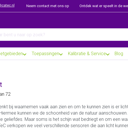
@catec.nl
Neem contact met ons op
Ontdek wat er speelt in de w
arch term. Results will appear automatically as you type. Press th
etgebieden
Toepassingen
Kalibratie & Service
Blog
t
 results:
an
72
nkt bij waarnemen vaak aan zien en om te kunnen zien is er lic
Hiermee kunnen we de schoonheid van de natuur aanschouwen.
e geliefdes. Maar soms is het schijn wat bedriegt en om een 
TeC verkopen we veel verschillende sensoren die aan licht kunn