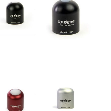
APOGEE
2X-SS
SQ-212-SS
tion quantum
quantum sensor, 0-2.5vdc
,5V, 5m cable
APOGEE
ie
SQ-6xx-SS serie