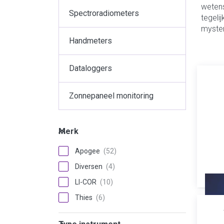
wetens
Spectroradiometers
tegeli
myster
Handmeters
Dataloggers
Zonnepaneel monitoring
Merk
Merk
Apogee
Diversen
LI-COR
Thies
Type instrument