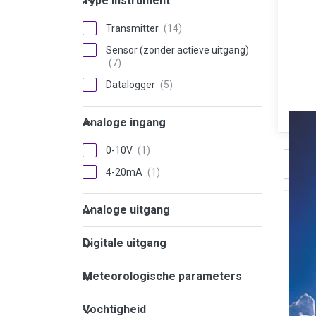
Type instrument
Transmitter
Sensor (zonder actieve uitgang)
Datalogger
Analoge ingang
Analoge ingang
0-10V
Sort
4-20mA
Analoge uitgang
Analoge uitgang
Digitale uitgang
Digitale uitgang
Meteorologische parameters
Meteorologische parameters
Vochtigheid
Vochtigheid