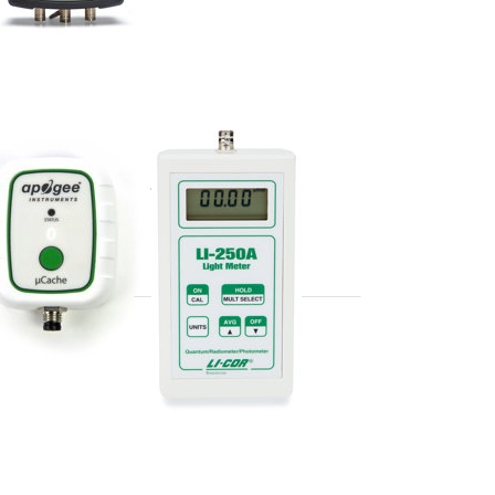
LI-COR
0
LI250A