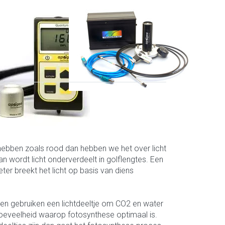
APOGEE
10
PS-200
UV to visible range
spectroradiometer, 300-
850nm
ht hebben zoals rood dan hebben we het over licht
n wordt licht onderverdeelt in golflengtes. Een
er breekt het licht op basis van diens
anten gebruiken een lichtdeeltje om CO2 en water
hoeveelheid waarop fotosynthese optimaal is.