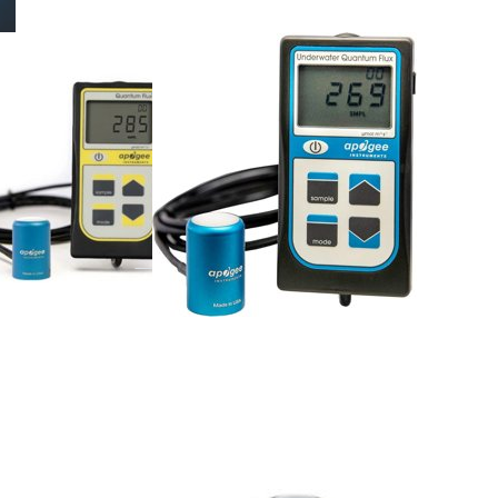
APOGEE
00
MQ-510
rum quantum
Underwater Full spectrum
 handmeter
quantum sensor met
handmeter