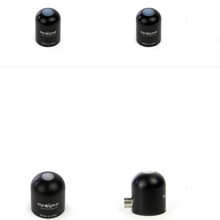
GEE
APOGEE
APOGEE
-110
SQ-100X-SS
SQ-20
um sensor, self
quantum (PAR) sensor,
Sun calibra
ed, 0-800mV (sun cal.)
0...250mV uitgang
sensor, 0-2
GEE
APOGEE
APOGEE
-214
SQ-422-SS
S2 ser
tum sensor, 4-20 mA,
quantum sensor, ModBus
al.
uitgang, 5m kabel