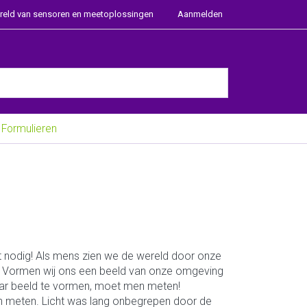
ereld van sensoren en meetoplossingen
Aanmelden
e Enter key to view all the results.
Formulieren
ht nodig! Als mens zien we de wereld door onze
 Vormen wij ons een beeld van onze omgeving
waar beeld te vormen, moet men meten!
en meten. Licht was lang onbegrepen door de