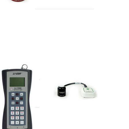
APOGEE
00G-UW
PP-500