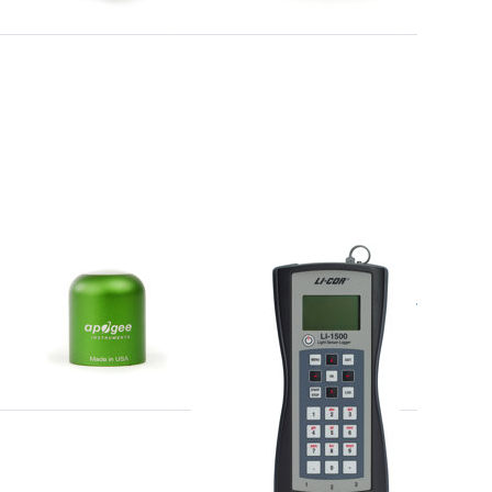
GEE
LI-COR
LI-COR
-215-SS
LI-1500
LI-15