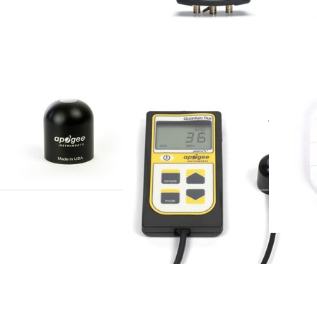
GEE
APOGEE
APOGEE
-205X-SS
MQ-200
AT-10