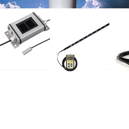
S
APOGEE
APOGEE
nnepaneel
MQ-301X
MQ-5
nitoring, 4
lijn quantum licht meter met
Full spect
10 sensoren
sensor met
dellen