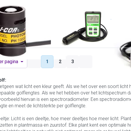
OR
APOGEE
APOGEE
-210R-BNC-2
MO-200
MQ-6
lts per page
1
2
3
er pagina
lf:
 hetgeen wat licht een kleur geeft. Als we het over een soort lic
paalde golflengtes. Als we het hebben over het lichtspectrum da
oorbeeld hiervan is een spectroradiometer. Een spectroradiomet
ngte en meet de lichtsterkte per golflengte.
eltje: Licht is een deeltje, hoe meer deeltjes hoe meer licht. Pl
zetten in plantmassa en zuurstof. Elke plant kent een optimale 