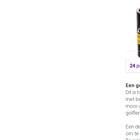
LI-C
LI
Resu
24
p
Een go
Dit is
met be
mooi v
golfle
Een de
om te 