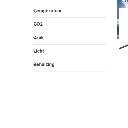
Temperatuur
Temperatuur
THIE
Zo
CO2
CO2
mo
Druk
mo
Druk
Licht
Licht
Behuizing
Behuizing