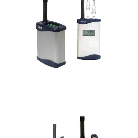
GENII
GD-81
Analoge/Digitale
radiotransmitters
ELTEK
ELTEK
GD-72E
CB-70
GENII transmitter voor Lux en