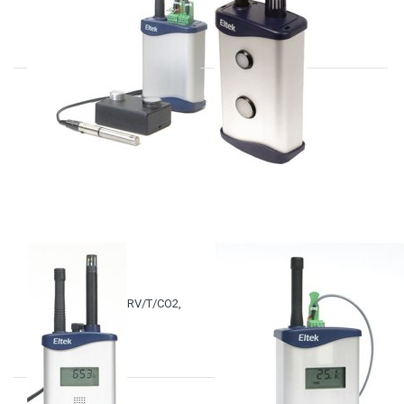
UV, display
ELTEK
ELTEK
GD-47AC
GD-34/WBGT
GENII transmitter, %RV/T/CO2,
display