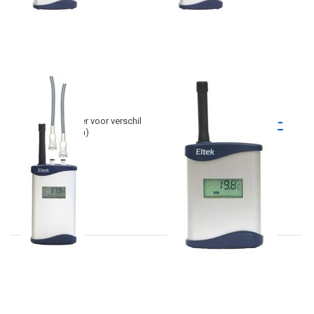
ELTEK
ELTEK
GD-84
Temperatuur
transmitters GD-
GENII transmitter voor verschil
druk (-25..250Pa)
xx serie incl.
display