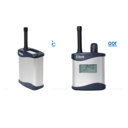
ELTEK
ELTEK
Temperatuur
GENII
transmitters GS-
transmitters voor
xx serie
vocht en
temperatuur