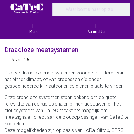
Enter a search term. Results will appear
Menu
Aanmelden
Draadloze meetsystemen
Search results:
1-16
van
16
Diverse draadloze meetsystemen voor de monitoren van
het binnenklimaat, of van processen die onder
gespecificeerde klimaatcondities dienen plaats te vinden.
Onze draadloze systemen staan bekend om de grote
reikwijdte van de radiosignalen binnen gebouwen en het
cloudsysteem van CaTeC maakt het mogelijk om
meetsignalen direct aan de cloudoplossingen van CaTeC te
koppelen.
Deze mogelijkheden zijn op basis van LoRa, Siffox, GPRS