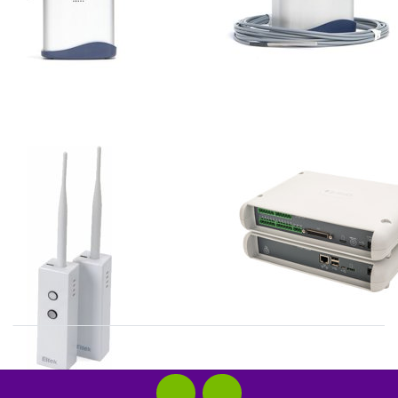
ELTEK
ELTEK
CB10W
SQ16 serie
universele
dataloggers