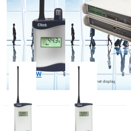
ELTEK
ELTEK
RP250GDW
RP250GD
Radio repeater met display,