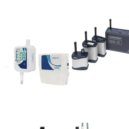
NOVUS
ELTEK
Climate Air+
GENII ontvangers
/ loggers
De Novus AirGate en Novus
RH/T air+ met LORA
ELTEK
ELTEK