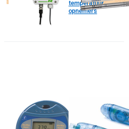
temperatuur
opnemers
FOURTEC
FOURTEC
MicroLogPro III
LITE5032L-RH
EC-850
Microlite datalogger voor
vocht en temperatuur
datalogger