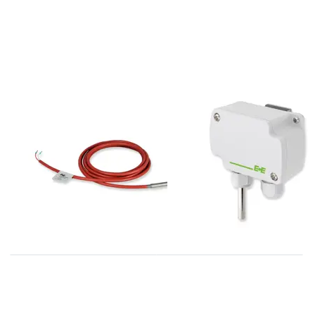
E+E
E+E
EE462-Txxx
EE451 serie in-
outdoor wand
kabel temperatuursensor voor
hogere temperaturen
temperatuur
sensor