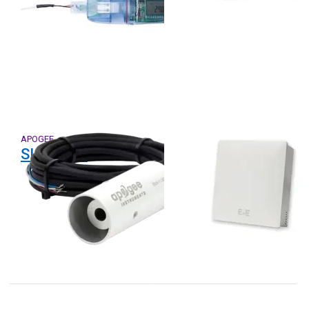
APOGEE
E+E
SI-111-SS
TES201
temperatuur
transmitter serie
zonder display