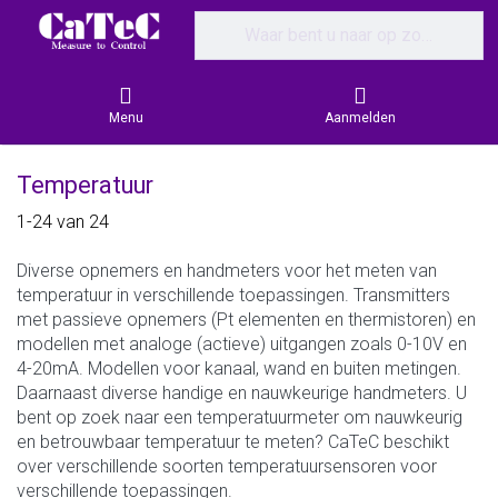
Enter a search term. Results will appear
Menu
Aanmelden
Temperatuur
Search results:
1-24
van
24
Diverse opnemers en handmeters voor het meten van
temperatuur in verschillende toepassingen. Transmitters
met passieve opnemers (Pt elementen en thermistoren) en
modellen met analoge (actieve) uitgangen zoals 0-10V en
4-20mA. Modellen voor kanaal, wand en buiten metingen.
Daarnaast diverse handige en nauwkeurige handmeters. U
bent op zoek naar een temperatuurmeter om nauwkeurig
en betrouwbaar temperatuur te meten? CaTeC beschikt
over verschillende soorten temperatuursensoren voor
verschillende toepassingen.