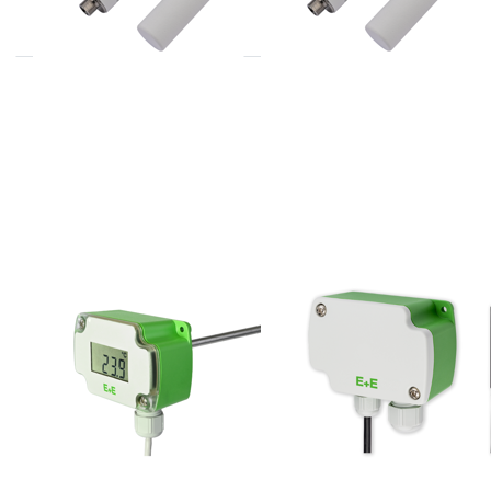
E+E
E+E
EE431 serie
EE471 serie
insteek
temperatuuropneme
temperatuur
opnemers