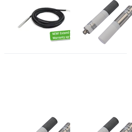
EE461 serie kabel
EE872 serie CO2
temperatuur
opnemers tot
voelers
5000ppm
E+E
E+E
EE872 serie CO2
EE872 serie CO2
opnemers tot
opnemers tot 1%