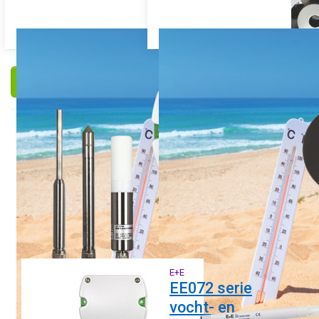
Filteren en sorteren
E+E
E+E
SIGMA05 serie
EE072 serie
vocht- en
Sigma, modulair sensor
platform