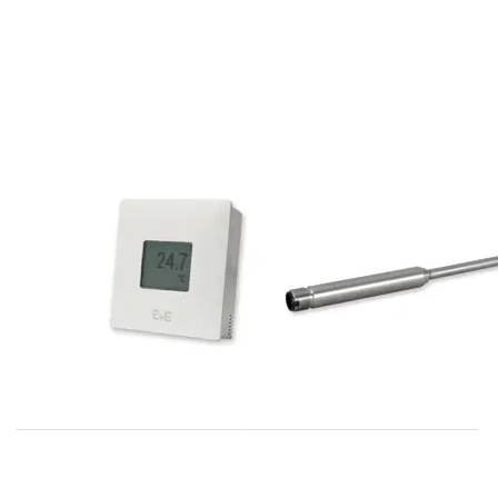
E+E
E+E
TES201
EE074 serie
temperatuur
Modbus voelers
transmitter serie
inclusief display