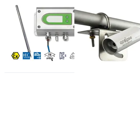
E+E
APOGEE
EE300EX serie
SI-421-SS
vocht- en
temperatuur
transmitters
E+E
E+E