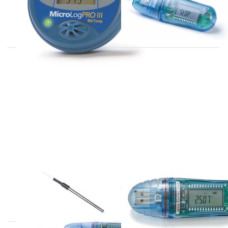
Microlog datalogger voor rel.
vochtigheid en temperatuur
FOURTEC
FOURTEC
LITE5032P-EXT
LITE5032L
Microlite datalogger met
Microlite datalogger voor
externe voeler
temperatuur