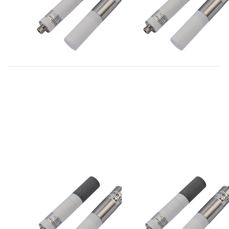
2000ppm
E+E
E+E
EE872 serie CO2
EE872 serie CO2
opnemers tot 3%
opnemers tot 5%