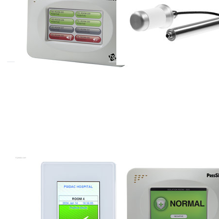
NSD8
MicroSENS
PSIDAC
TSI
CPS6000
RPM20 serie
systeem
PresSura
premium druk
monitor