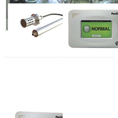
MICRO-HYBRID ELECTRONIC
TSI
GMBH
RPM10 serie
MicroSENS 140-
ruimtedruk
HS
monitoren
NDIR CO2 sensor 0-20%, tot
140 °C
TSI
MICRO-HYBRID ELECTRONIC
GMBH