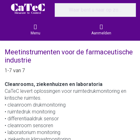
Enter a search term. Results will appear
Menu
Aanmelden
Meetinstrumenten voor de farmaceutische
industrie
Search results:
1-7
van
7
Cleanrooms, ziekenhuizen en laboratoria
CaTeC levert oplossingen voor ruimtedrukmonitoring en
kritische ruimtes.
• cleanroom drukmonitoring
• ruimtedruk monitoring
• differentiaaldruk sensor
• cleanroom sensoren
• laboratorium monitoring
• ziekenhuis klimaatmonitoring