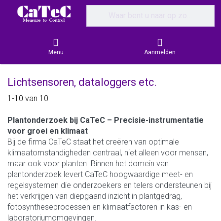
Enter a search term. Results will appear
Menu
Aanmelden
Lichtsensoren, dataloggers etc.
Search results:
1-10
van
10
Plantonderzoek bij CaTeC – Precisie-instrumentatie
voor groei en klimaat
Bij de firma CaTeC staat het creëren van optimale
klimaatomstandigheden centraal, niet alleen voor mensen,
maar ook voor planten. Binnen het domein van
plantonderzoek levert CaTeC hoogwaardige meet- en
regelsystemen die onderzoekers en telers ondersteunen bij
het verkrijgen van diepgaand inzicht in plantgedrag,
fotosyntheseprocessen en klimaatfactoren in kas- en
laboratoriumomgevingen.