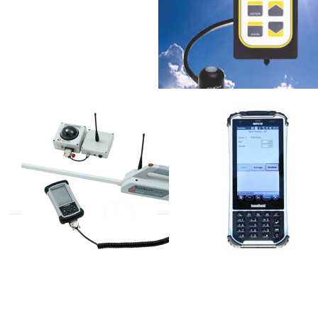
DELTA-T
DELTA-T
SS1-COM
RPDA4 rugged
PDA