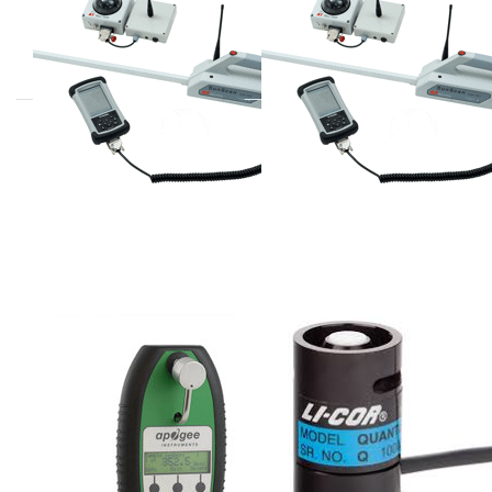
APOGEE
LI-COR
MC-100
LI-190R quantum
sensoren