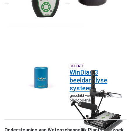
APOGEE
DELTA-T
SQ-500-SS
WinDias 3
beeldanalyse
systeem
geschikt voor meten van het
bladoppervlak
Ondersteuning van Wetenschappelijk Plantonderzoek