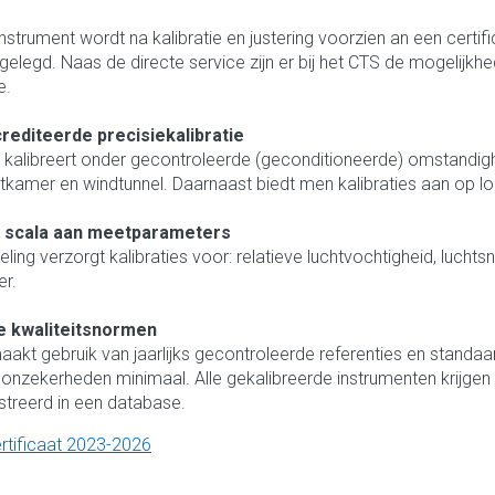
instrument wordt na kalibratie en justering voorzien an een certif
tgelegd. Naas de directe service zijn er bij het CTS de mogelijk
e.
rediteerde precisiekalibratie
kalibreert onder gecontroleerde (geconditioneerde) omstandighede
tkamer en windtunnel. Daarnaast biedt men kalibraties aan op loca
 scala aan meetparameters
ling verzorgt kalibraties voor: relatieve luchtvochtigheid, luchtsne
r.
te kwaliteitsnormen
akt gebruik van jaarlijks gecontroleerde referenties en standaa
n onzekerheden minimaal. Alle gekalibreerde instrumenten krijgen 
streerd in een database.
rtificaat 2023-2026