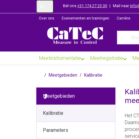
Bel ons
+31 174 27 23 30
|
Mail naar
info
NL
Over ons
Evenementen en trainingen
Carrière
Enter a se
Meetinstrumentatie
Meetregistratie
Me
Startpagina
Meetgebieden
Kalibratie
Kali
Meetgebieden
mee
Kalibratie
Het CT
Daarna
proces
Parameters
servic