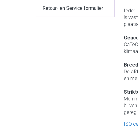
Retour- en Service formulier
Ieder 
is vas
plaats
Geacc
CaTeC 
klimaa
Breed
De afde
en mee
Strik
Men ma
blijve
geregi
ISO ce