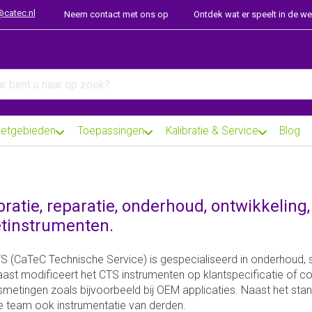
@catec.nl
Neem contact met ons op
Ontdek wat er speelt in de w
arch term. Results will appear automatically as you type. Press th
etgebieden
Toepassingen
Kalibratie & Service
Blog
bratie, reparatie, onderhoud, ontwikkelin
tinstrumenten.
S (CaTeC Technische Service) is gespecialiseerd in onderhoud, s
ast modificeert het CTS instrumenten op klantspecificatie of com
metingen zoals bijvoorbeeld bij OEM applicaties. Naast het stan
e team ook instrumentatie van derden.