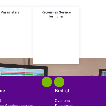
Parameters
Retour- en Service
formulier
ice
Bedrijf
t
Over ons
 en Service aanvraag
Disclaimer