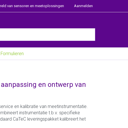
ereld van sensoren en meetoplossingen
Aanmelden
e Enter key to view all the results.
Formulieren
g, aanpassing en ontwerp van
ervice en kalibratie van meetinstrumentatie.
bineert instrumentatie t.b.v. specifieke
daard CaTeC leveringspakket kalibreert het