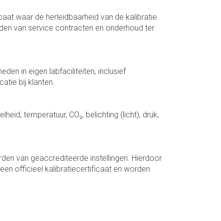
icaat waar de herleidbaarheid van de kalibratie
heden van service contracten en onderhoud ter
n in eigen labfaciliteiten, inclusief
tie bij klanten.
lheid, temperatuur, CO₂, belichting (licht), druk,
rden van geaccrediteerde instellingen. Hierdoor
een officieel kalibratiecertificaat en worden