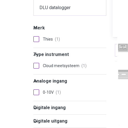
DLU datalogger
Merk
Merk
Thies
Sort
Type instrument
Type instrument
Cloud meetsysteem
Analoge ingang
Analoge ingang
0-10V
Digitale ingang
Digitale ingang
Digitale uitgang
Digitale uitgang
THIE