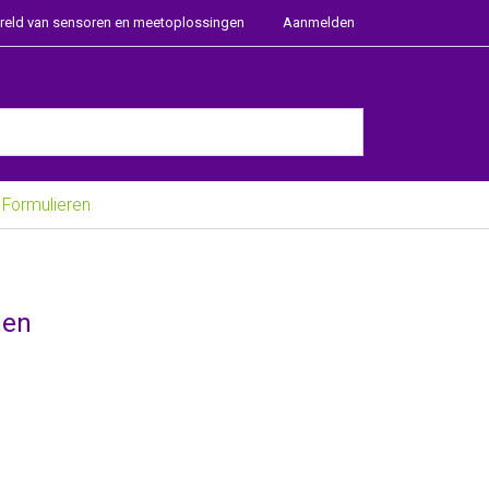
ereld van sensoren en meetoplossingen
Aanmelden
e Enter key to view all the results.
Formulieren
gen