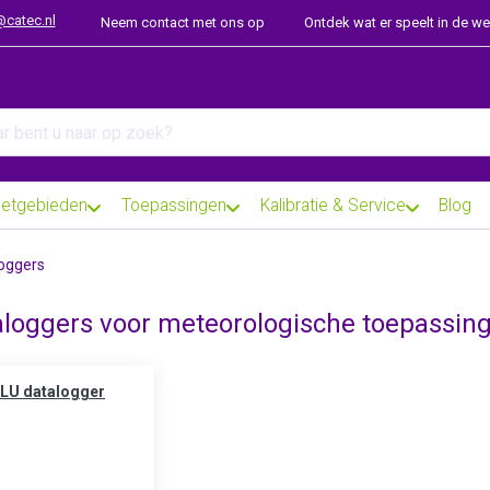
@catec.nl
Neem contact met ons op
Ontdek wat er speelt in de w
arch term. Results will appear automatically as you type. Press th
etgebieden
Toepassingen
Kalibratie & Service
Blog
oggers
aloggers voor meteorologische toepassin
LU datalogger