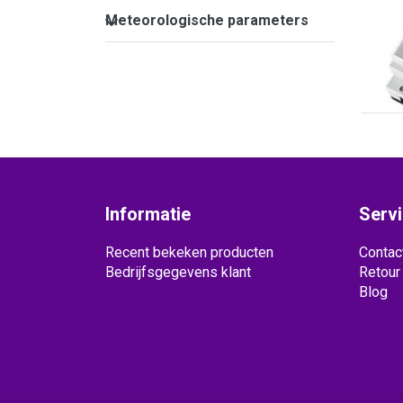
Meteorologische parameters
9.
Meteorologische parameters
Data
voor
Informatie
Serv
Recent bekeken producten
Contac
Bedrijfsgegevens klant
Retour
Blog