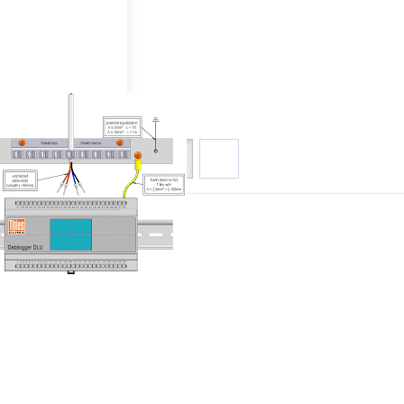
eren op
Aanbevolen
S