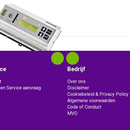
1711.10.010
logger DLU (webserver)
 Meteo
ice
Bedrijf
t
Over ons
 en Service aanvraag
Disclaimer
Cookiebeleid & Privacy Policy
Algemene voorwaarden
Code of Conduct
MVO