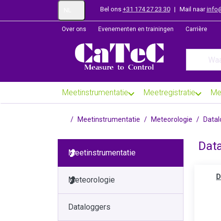
Bel ons
+31 174 27 23 30
|
Mail naar
info
NL
Over ons
Evenementen en trainingen
Carrière
Enter a se
Meetinstrumentatie
Meetregistratie
Me
Startpagina
Meetinstrumentatie
Meteorologie
Datal
Dat
Meetinstrumentatie
D
Meteorologie
Dataloggers