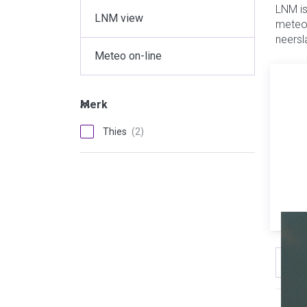
LNM is
LNM view
meteor
neersl
Meteo on-line
Merk
Merk
Thies
Sort