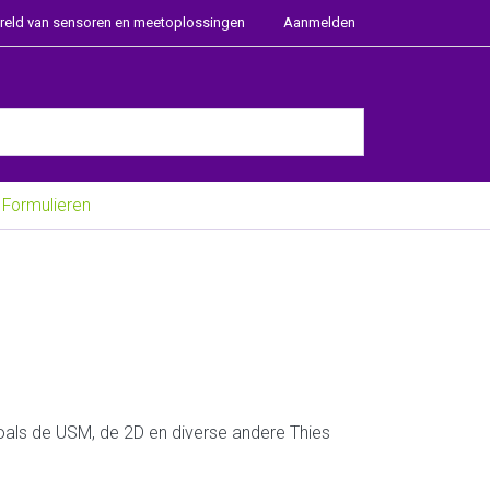
ereld van sensoren en meetoplossingen
Aanmelden
e Enter key to view all the results.
Formulieren
oals de USM, de 2D en diverse andere Thies