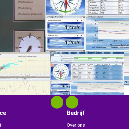
S
THIES
1700.99.000
9.1700.98.000
ice
Bedrijf
t
Over ons