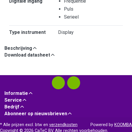
Digitale ingang
Frequentie
Puls
Serieel
Type instrument
Display
Beschrijving
Download datasheet
Informatie
Service
Bedrijf
Abonneer op nieuwsbrieven
* Alle prijzen excl. btw en
verzendkosten
Powered by
KOOMBA
Copyright © 2026 CaTeC BV. Alle rechten voorbehouden.