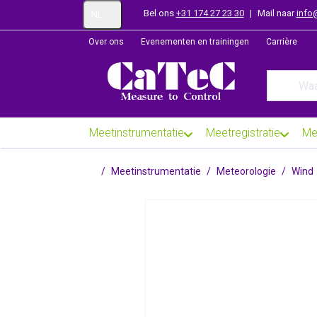
Bel ons
+31 174 27 23 30
|
Mail naar
info
NL
Over ons
Evenementen en trainingen
Carrière
Enter a se
Meetinstrumentatie
Meetregistratie
Me
Startpagina
Meetinstrumentatie
Meteorologie
Wind