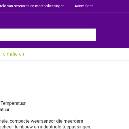
ereld van sensoren en meetoplossingen
Aanmelden
e Enter key to view all the results.
Formulieren
n Temperatuur
atuur
ionele, compacte weersensor die meerdere
heer, tuinbouw en industriële toepassingen.