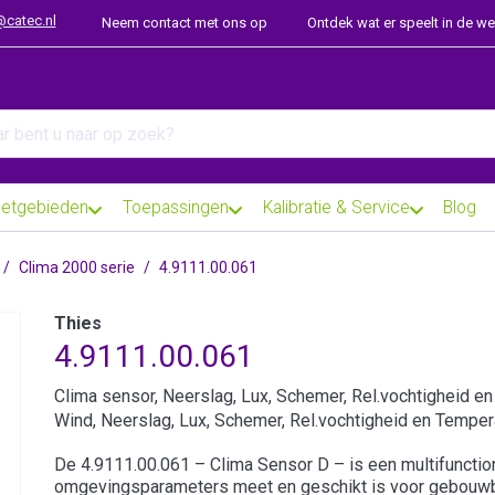
@catec.nl
Neem contact met ons op
Ontdek wat er speelt in de w
arch term. Results will appear automatically as you type. Press th
etgebieden
Toepassingen
Kalibratie & Service
Blog
Clima 2000 serie
4.9111.00.061
Thies
4.9111.00.061
Clima sensor, Neerslag, Lux, Schemer, Rel.vochtigheid e
Wind, Neerslag, Lux, Schemer, Rel.vochtigheid en Temper
De 4.9111.00.061 – Clima Sensor D – is een multifunct
omgevingsparameters meet en geschikt is voor gebouwbe