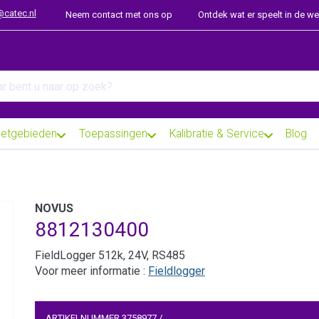
@catec.nl
Neem contact met ons op
Ontdek wat er speelt in de w
arch term. Results will appear automatically as you type. Press th
etgebieden
Toepassingen
Kalibratie & Service
Blog
NOVUS
8812130400
FieldLogger 512k, 24V, RS485
Voor meer informatie :
Fieldlogger
ARTIKELNUMMER
3758977
/