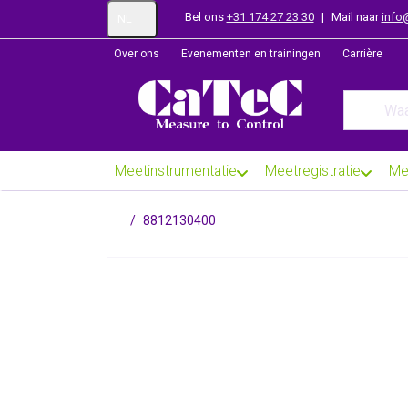
Bel ons
+31 174 27 23 30
|
Mail naar
info
NL
Over ons
Evenementen en trainingen
Carrière
Enter a se
Meetinstrumentatie
Meetregistratie
Me
Startpagina
8812130400