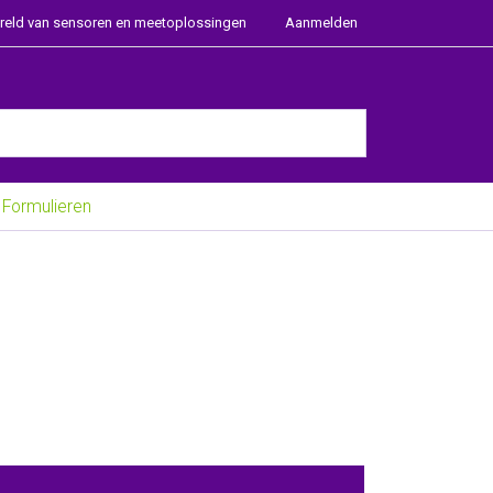
ereld van sensoren en meetoplossingen
Aanmelden
e Enter key to view all the results.
Formulieren