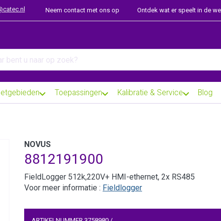
@catec.nl
Neem contact met ons op
Ontdek wat er speelt in de w
arch term. Results will appear automatically as you type. Press th
etgebieden
Toepassingen
Kalibratie & Service
Blog
NOVUS
8812191900
FieldLogger 512k,220V+ HMI-ethernet, 2x RS485
Voor meer informatie :
Fieldlogger
ARTIKELNUMMER
3758980
/