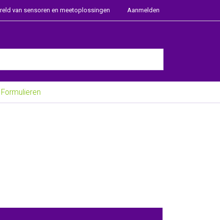
ereld van sensoren en meetoplossingen
Aanmelden
e Enter key to view all the results.
Formulieren