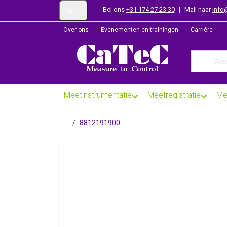
Bel ons
+31 174 27 23 30
|
Mail naar
info
NL
Over ons
Evenementen en trainingen
Carrière
Enter a se
Meetinstrumentatie
Meetregistratie
Me
Startpagina
8812191900