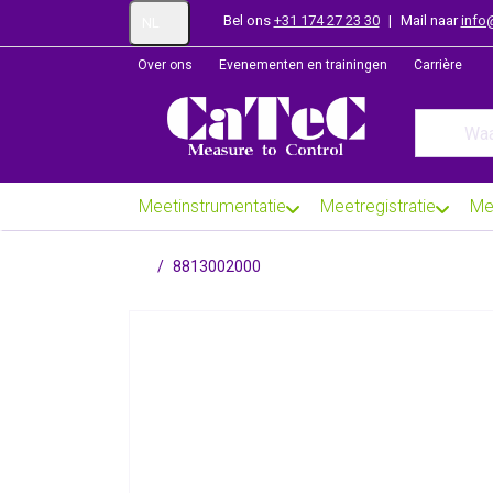
Bel ons
+31 174 27 23 30
|
Mail naar
info
NL
Over ons
Evenementen en trainingen
Carrière
Enter a se
Meetinstrumentatie
Meetregistratie
Me
Startpagina
8813002000