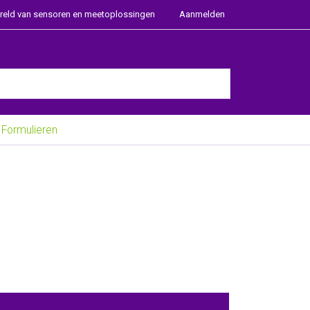
ereld van sensoren en meetoplossingen
Aanmelden
e Enter key to view all the results.
Formulieren