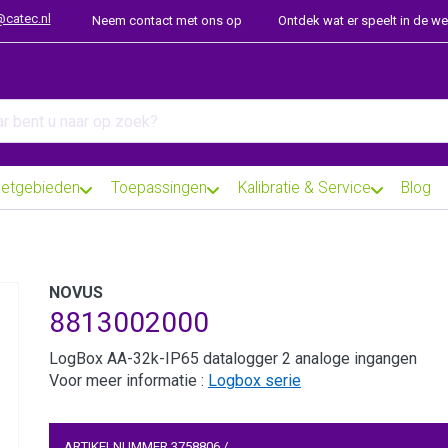
@catec.nl
Neem contact met ons op
Ontdek wat er speelt in de w
arch term. Results will appear automatically as you type. Press th
etgebieden
Toepassingen
Kalibratie & Service
Blog
NOVUS
8813002000
LogBox AA-32k-IP65 datalogger 2 analoge ingangen
Voor meer informatie :
Logbox serie
ARTIKELNUMMER
3758806
/