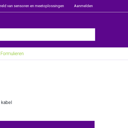
ereld van sensoren en meetoplossingen
Aanmelden
e Enter key to view all the results.
Formulieren
 kabel