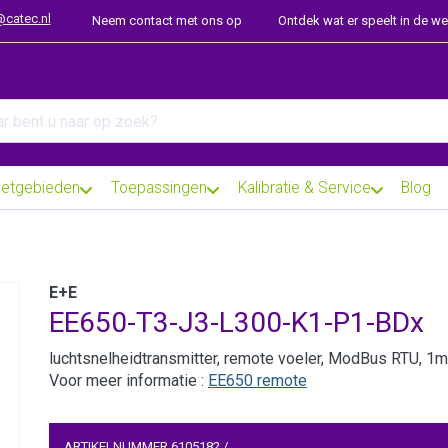
@catec.nl
Neem contact met ons op
Ontdek wat er speelt in de w
arch term. Results will appear automatically as you type. Press th
etgebieden
Toepassingen
Kalibratie & Service
Blog
E+E
EE650-T3-J3-L300-K1-P1-BDx
luchtsnelheidtransmitter, remote voeler, ModBus RTU, 1m
Voor meer informatie :
EE650 remote
ARTIKELNUMMER
6105182
/