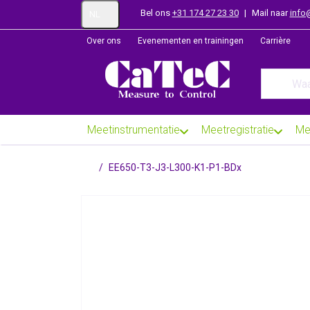
Bel ons
+31 174 27 23 30
|
Mail naar
info
NL
Over ons
Evenementen en trainingen
Carrière
Enter a se
Meetinstrumentatie
Meetregistratie
Me
Startpagina
EE650-T3-J3-L300-K1-P1-BDx