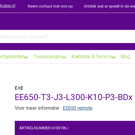
@catec.nl
Neem contact met ons op
Ontdek wat er speelt in de w
arch term. Results will appear automatically as you type. Press th
etgebieden
Toepassingen
Kalibratie & Service
Blog
E+E
EE650-T3-J3-L300-K10-P3-BDx
Voor meer informatie :
EE650 remote
ARTIKELNUMMER
6105196
/