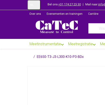
Bel ons
+31 174 27 23 30
|
Mail naar
info
NL
Over ons
Evenementen en trainingen
Carrière
Enter a se
Meetinstrumentatie
Meetregistratie
Me
Startpagina
EE650-T3-J3-L300-K10-P3-BDx