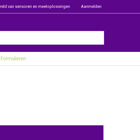
ereld van sensoren en meetoplossingen
Aanmelden
e Enter key to view all the results.
Formulieren