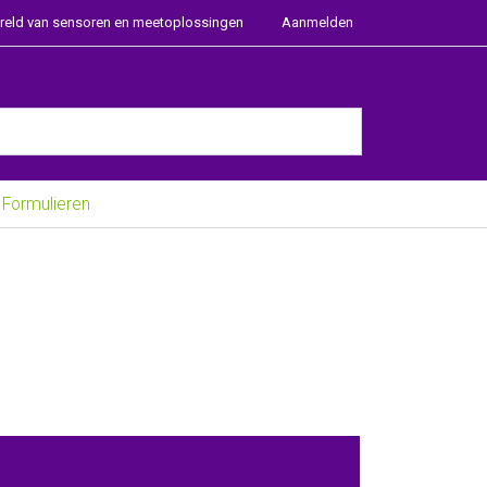
ereld van sensoren en meetoplossingen
Aanmelden
e Enter key to view all the results.
Formulieren