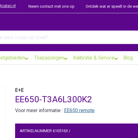
@catec.nl
Neem contact met ons op
Ontdek wat er speelt in de w
arch term. Results will appear automatically as you type. Press th
etgebieden
Toepassingen
Kalibratie & Service
Blog
E+E
EE650-T3A6L300K2
Voor meer informatie :
EE650 remote
ARTIKELNUMMER
6105163
/