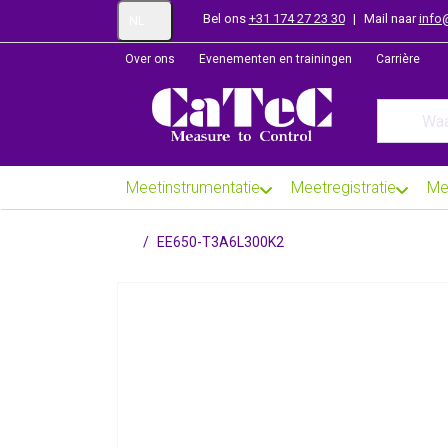
Bel ons
+31 174 27 23 30
|
Mail naar
info
NL
Over ons
Evenementen en trainingen
Carrière
Enter a se
Meetinstrumentatie
Meetregistratie
Me
Startpagina
EE650-T3A6L300K2