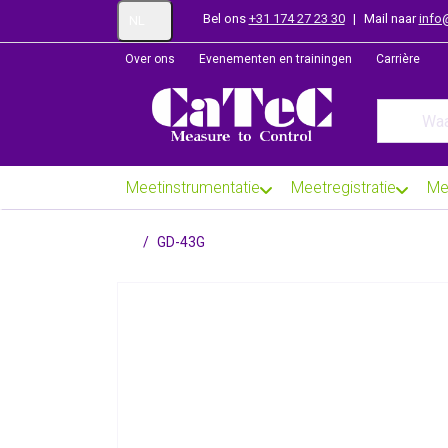
Bel ons
+31 174 27 23 30
|
Mail naar
info
NL
Over ons
Evenementen en trainingen
Carrière
Enter a se
Meetinstrumentatie
Meetregistratie
Me
Startpagina
GD-43G