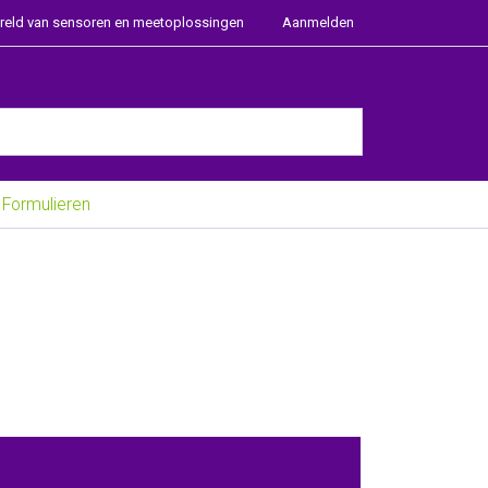
ereld van sensoren en meetoplossingen
Aanmelden
e Enter key to view all the results.
Formulieren