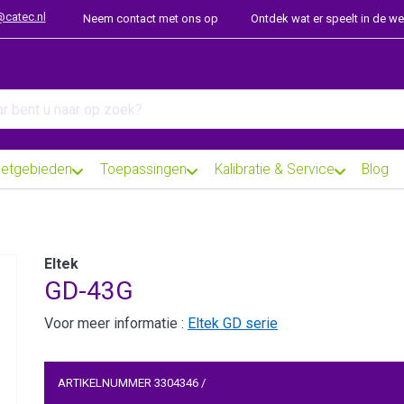
@catec.nl
Neem contact met ons op
Ontdek wat er speelt in de w
arch term. Results will appear automatically as you type. Press th
etgebieden
Toepassingen
Kalibratie & Service
Blog
Eltek
GD-43G
Voor meer informatie :
Eltek GD serie
ARTIKELNUMMER
3304346
/