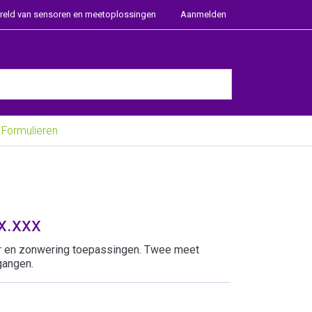
ereld van sensoren en meetoplossingen
Aanmelden
e Enter key to view all the results.
Formulieren
x.xxx
r en zonwering toepassingen. Twee meet
gangen.