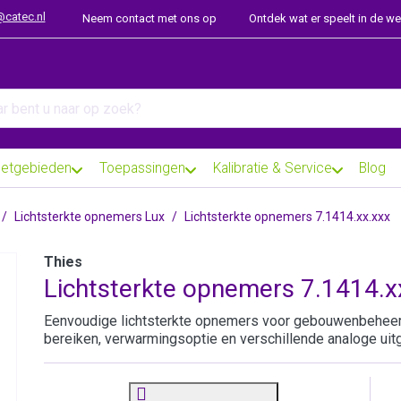
@catec.nl
Neem contact met ons op
Ontdek wat er speelt in de w
arch term. Results will appear automatically as you type. Press th
etgebieden
Toepassingen
Kalibratie & Service
Blog
Lichtsterkte opnemers Lux
Lichtsterkte opnemers 7.1414.xx.xxx
Thies
Lichtsterkte opnemers 7.1414.x
Eenvoudige lichtsterkte opnemers voor gebouwenbehee
bereiken, verwarmingsoptie en verschillende analoge uit