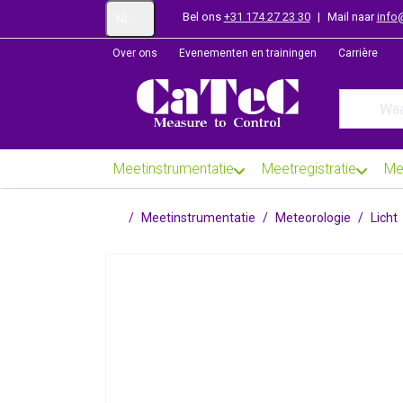
Bel ons
+31 174 27 23 30
|
Mail naar
info
NL
Over ons
Evenementen en trainingen
Carrière
Enter a se
Meetinstrumentatie
Meetregistratie
Me
Startpagina
Meetinstrumentatie
Meteorologie
Licht