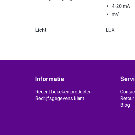
4-20 mA
mV
Licht
LUX
Informatie
Serv
Recent bekeken producten
Contac
Bedrijfsgegevens klant
Retour
Blog