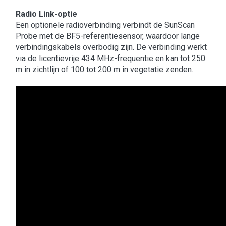
Radio Link-optie
Een optionele radioverbinding verbindt de SunScan
Probe met de BF5-referentiesensor, waardoor lange
verbindingskabels overbodig zijn. De verbinding werkt
via de licentievrije 434 MHz-frequentie en kan tot 250
m in zichtlijn of 100 tot 200 m in vegetatie zenden.