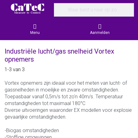
Enter a search term. Results will appear
Menu
Aanmelden
Industriële lucht/gas snelheid Vortex
opnemers
Search results:
1-3
van
3
Vortex opnemers zijn ideaal voor het meten van lucht- of
gassnelheden in moeilijke en zware omstandigheden.
Toepasbaar vanaf 0,5m/s tot zo'n 40m/s. Temperatuur
omstandigheden tot maximaal 180°C
Diverse uitvoeringen waaronder EX modellen voor explosie
gevaarlijke omstandigheden.
-Biogas omstandigheden
-Stoffige omgevingen