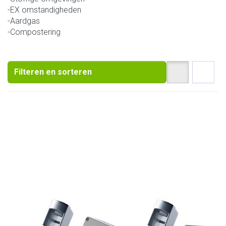
-EX omstandigheden
-Aardgas
-Compostering
Filteren en sorteren
HONTZSCH
HONTZSCH
VA40 ... ZG5
VA40 ... ZG7