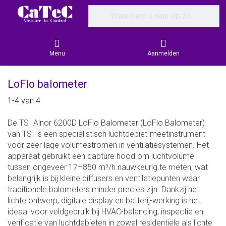
Enter a search term. Results will appear
Menu
Aanmelden
LoFlo balometer
Search results:
1-4
van
4
De TSI Alnor 6200D LoFlo Balometer (LoFlo Balometer)
van TSI is een specialistisch luchtdebiet-meetinstrument
voor zeer lage volumestromen in ventilatiesystemen. Het
apparaat gebruikt een capture hood om luchtvolume
tussen ongeveer 17–850 m³/h nauwkeurig te meten, wat
belangrijk is bij kleine diffusers en ventilatiepunten waar
traditionele balometers minder precies zijn. Dankzij het
lichte ontwerp, digitale display en batterij-werking is het
ideaal voor veldgebruik bij HVAC-balancing, inspectie en
verificatie van luchtdebieten in zowel residentiële als lichte