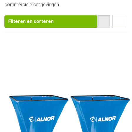
commerciële omgevingen.
Filteren en sorteren
TSI
TSI
6200D
6200E
LoFlo Balometer,
luchthoeveelheidmeter, zonder
opzetstuk