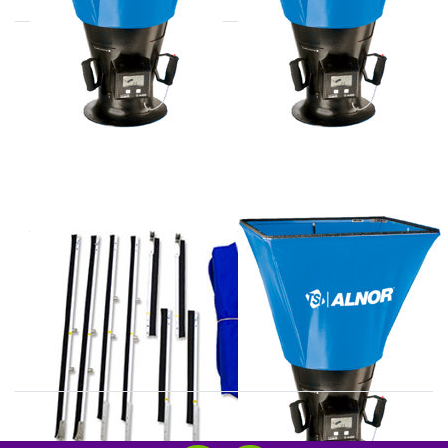
TSI
TSI
LoFlo toebehoren
LoFlo balometer
6200 serie