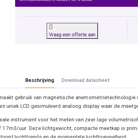
Vraag een offerte aan
Beschrijving
Download datasheet
maakt gebruik van magnetische anemometrietechnologie v
 een uniek LCD gesimuleerd analoog display waar de meet
ale instrument voor het meten van zeer lage volumetrische
 17m3/uur. Deze lichtgewicht, compacte meetkap is prim
 toont luchttrends en de momentele luchthoeveelheid.