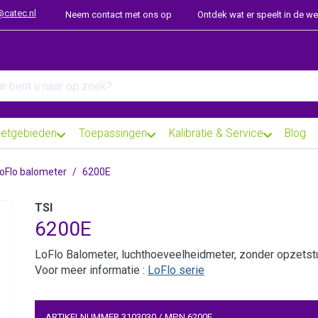
@catec.nl
Neem contact met ons op
Ontdek wat er speelt in de w
arch term. Results will appear automatically as you type. Press th
etgebieden
Toepassingen
Kalibratie & Service
Blog
oFlo balometer
6200E
TSI
6200E
LoFlo Balometer, luchthoeveelheidmeter, zonder opzetst
Voor meer informatie :
LoFlo serie
ARTIKELNUMMER
3103030
/
MPN
6200E