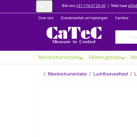
Bel ons
+31 174 27 23 30
|
Mail naar
info
NL
Over ons
Evenementen en trainingen
Carrière
Enter a se
Meetinstrumentatie
Meetregistratie
Me
Startpagina
Meetinstrumentatie
Luchthoeveelheid
L