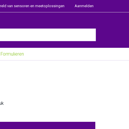
ereld van sensoren en meetoplossingen
Aanmelden
e Enter key to view all the results.
Formulieren
uk