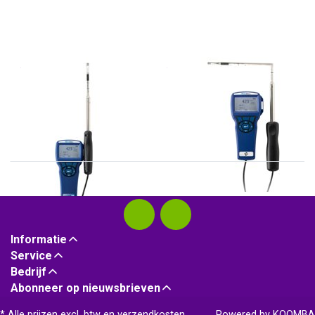
TSI
TSI
TSI 9545
TSI 9545A
Informatie
Service
Bedrijf
Abonneer op nieuwsbrieven
* Alle prijzen excl. btw en
verzendkosten
Powered by
KOOMBA