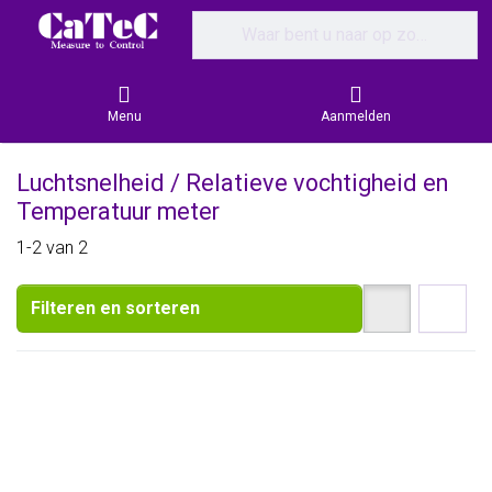
Enter a search term. Results will appear
Menu
Aanmelden
Luchtsnelheid / Relatieve vochtigheid en
Temperatuur meter
Search results:
1-2
van
2
Filteren en sorteren