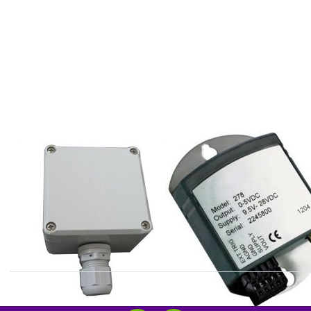
THIES
THIES
3.1157.10.xxx
3.1158.00.075
serie
Baro transmitter,800-1060 hPa
barotransmitters