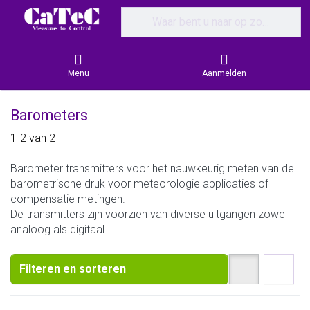
Enter a search term. Results will appear
Menu
Aanmelden
Barometers
Search results:
1-2
van
2
Barometer transmitters voor het nauwkeurig meten van de
barometrische druk voor meteorologie applicaties of
compensatie metingen.
De transmitters zijn voorzien van diverse uitgangen zowel
analoog als digitaal.
Filteren en sorteren