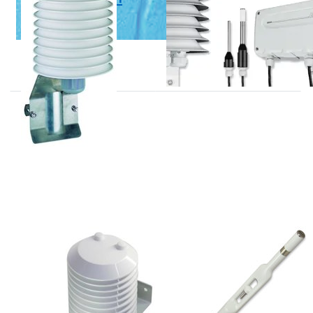
stralingskap
E+E
E+E
E+E weer- en
EE260 serie
stralingskappen
meteovoelers
voor diverse
voor vocht- en
sensoren
temperatuur