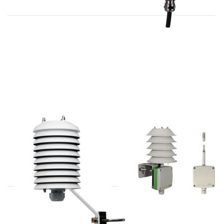
THIES
E+E
RAD 01
EE212-T13A6F3
Weer- en stralingskap 14-
Opnemer voor %RV, 4-20
25mm
mA,-40...+60 oC, verwisselbare
sensor tip