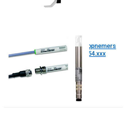
E+E
THIES
EE08 serie mini
Meteo opnemers
transmitters voor
1.1006.54.xxx
relatieve
serie
vochtigheid en
temperatuur