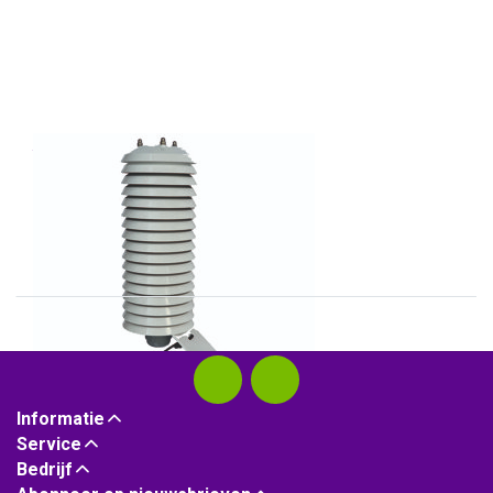
THIES
RAD-17
weer- en stralingskap
Informatie
Service
Bedrijf