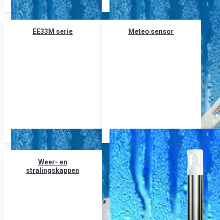
EE33M serie
Meteo sensor
Weer- en
stralingskappen