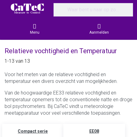
Enter a search term. Results will appear
Menu
Aanmelden
Relatieve vochtigheid en Temperatuur
Search results:
1-13
van
13
Voor het meten van de relatieve vochtigheid en
temperatuur een divers overzicht van mogelijkheden.
Van de hoogwaardige EE33 relatieve vochtigheid en
temperatuur opnemers tot de conventionele natte en droge
bol psychrometers. Bij CaTeC vindt u meteorologie
meetapparatuur voor veel verschillende toepassingen.
Compact serie
EE08