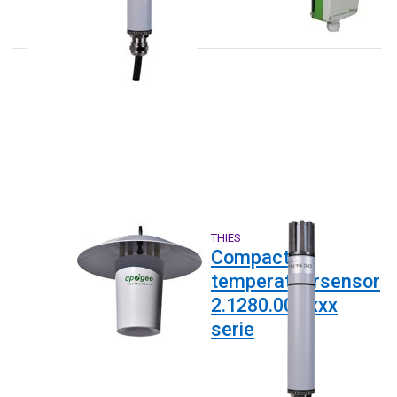
APOGEE
THIES
TS-100
Compact
temperatuursensor
2.1280.00.xxxx
serie