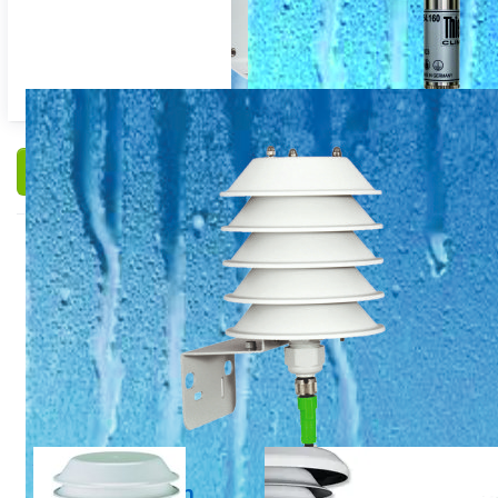
Filteren en sorteren
THIES
E+E
Thies weer- en
EE33-T28-x