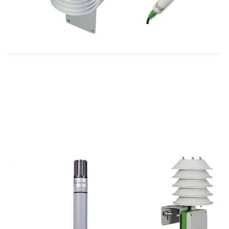
THIES
E+E
1.1005.54.xxx
EE210-
serie
M1T13A3F3SBL-
40SBH60