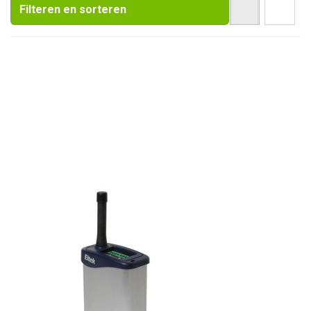
Filteren en sorteren
ELTEK
GENII
Analoge/Digitale
radiotransmitters