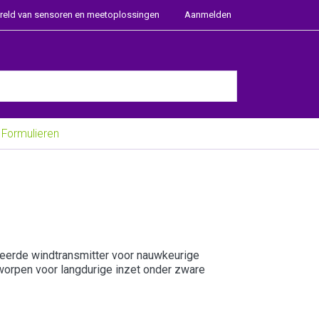
ereld van sensoren en meetoplossingen
Aanmelden
e Enter key to view all the results.
Formulieren
eerde windtransmitter voor nauwkeurige
tworpen voor langdurige inzet onder zware