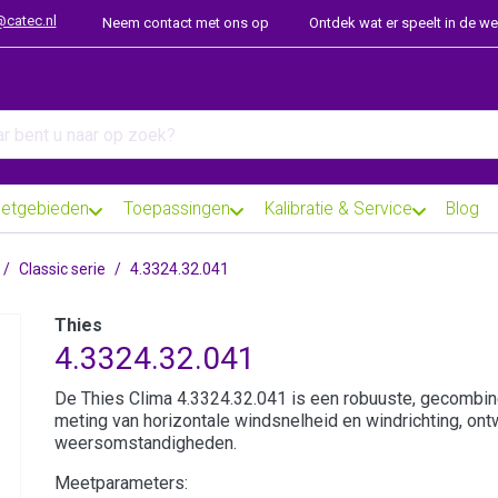
@catec.nl
Neem contact met ons op
Ontdek wat er speelt in de w
arch term. Results will appear automatically as you type. Press th
etgebieden
Toepassingen
Kalibratie & Service
Blog
Classic serie
4.3324.32.041
Thies
4.3324.32.041
De Thies Clima 4.3324.32.041 is een robuuste, gecombin
meting van horizontale windsnelheid en windrichting, on
weersomstandigheden.
Meetparameters: