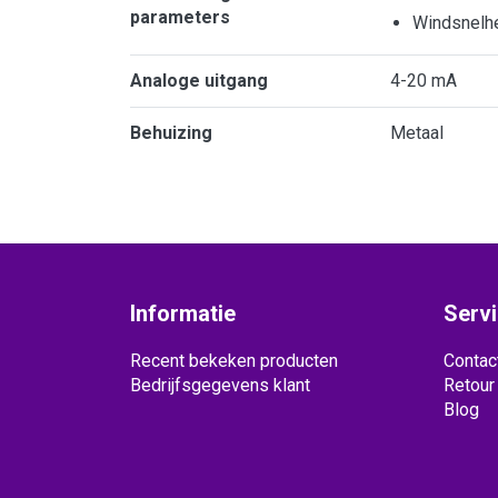
parameters
Windsnelh
Analoge uitgang
4-20 mA
Behuizing
Metaal
Informatie
Serv
Recent bekeken producten
Contac
Bedrijfsgegevens klant
Retour
Blog