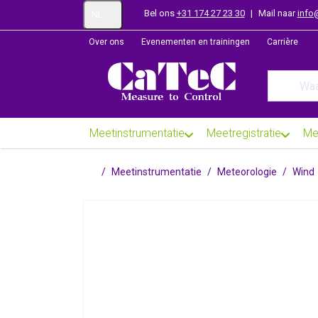
Bel ons
+31 174 27 23 30
|
Mail naar
info
NL
Over ons
Evenementen en trainingen
Carrière
Enter a se
Meetinstrumentatie
Meetregistratie
Me
Startpagina
Meetinstrumentatie
Meteorologie
Wind