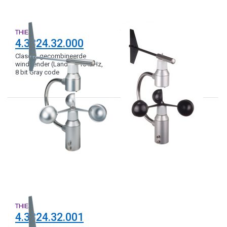
THIES
THIES
4.3324.32.000
4.3336.32.001
Classic, gecombineerde
Classic, gecombineerde
windzender (Land), 3-1042Hz,
windzender (Schip), 3-1042
8 bit Gray code
Hz, 8 bit serieel
THIES
4.3324.32.001