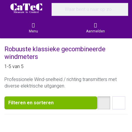
Enter a search term. Results will appear
Menu
Aanmelden
Robuuste klassieke gecombineerde
windmeters
Search results:
1-5
van
5
Professionele Wind-snelheid / richting transmitters met
diverse elektrische uitgangen.
Filteren en sorteren