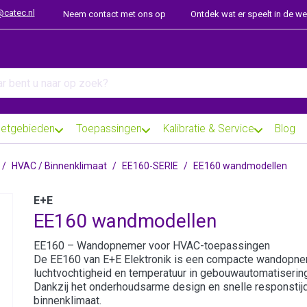
@catec.nl
Neem contact met ons op
Ontdek wat er speelt in de w
arch term. Results will appear automatically as you type. Press th
etgebieden
Toepassingen
Kalibratie & Service
Blog
HVAC / Binnenklimaat
EE160-SERIE
EE160 wandmodellen
E+E
EE160 wandmodellen
EE160 – Wandopnemer voor HVAC-toepassingen
De EE160 van E+E Elektronik is een compacte wandopnem
luchtvochtigheid en temperatuur in gebouwautomatisering
Dankzij het onderhoudsarme design en snelle responstijd
binnenklimaat.