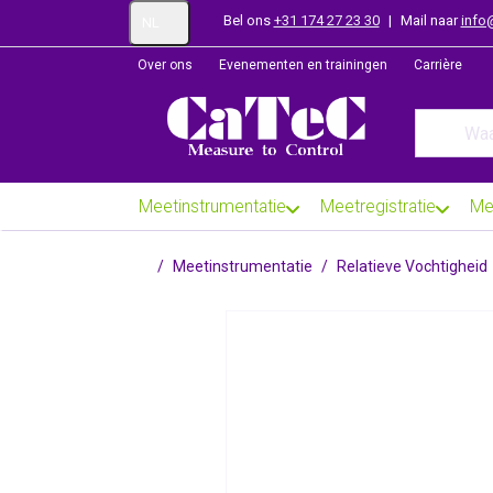
Bel ons
+31 174 27 23 30
|
Mail naar
info
NL
Over ons
Evenementen en trainingen
Carrière
Enter a se
Meetinstrumentatie
Meetregistratie
Me
Startpagina
Meetinstrumentatie
Relatieve Vochtigheid