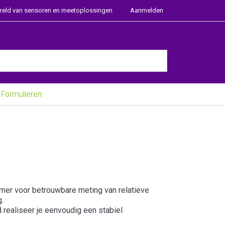
ereld van sensoren en meetoplossingen
Aanmelden
e Enter key to view all the results.
Formulieren
er voor betrouwbare meting van relatieve
.
 realiseer je eenvoudig een stabiel