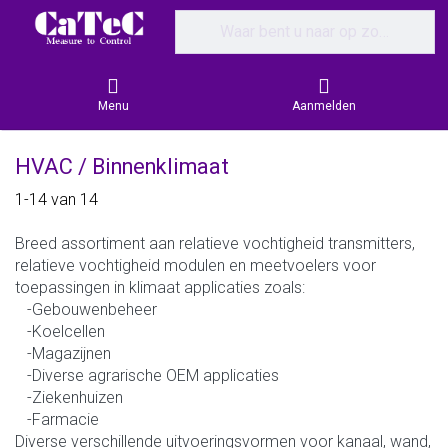
Enter a search term. Results will appear
Menu
Aanmelden
HVAC / Binnenklimaat
Search results:
1-14
van
14
Breed assortiment aan relatieve vochtigheid transmitters,
relatieve vochtigheid modulen en meetvoelers voor
toepassingen in klimaat applicaties zoals:
-Gebouwenbeheer
-Koelcellen
-Magazijnen
-Diverse agrarische OEM applicaties
-Ziekenhuizen
-Farmacie
Diverse verschillende uitvoeringsvormen voor kanaal, wand,