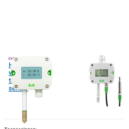
E+E
E+E
HTS401 serie
EE211 serie
vocht- en
relatieve vocht-
temperatuur
en temperatuur
sensor
transmitters