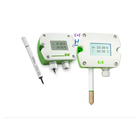
E+E
E+E
EE210 remote
HTS401-M1T1
modellen voor
vochtigheid en
temperatuur
(leverbaar tot
september 2026)