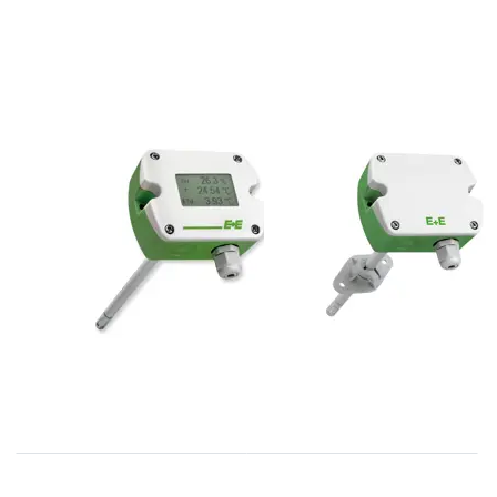
E+E
E+E
EE210
EE160
kanaalmodellen
kanaalmodellen
voor vochtigheid
en temperatuur
(leverbaar tot
september 2026)