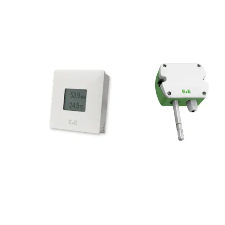
E+E
E+E
HTS201 serie
EE160
vocht- en
wandmodellen
temperatuur
transmitters