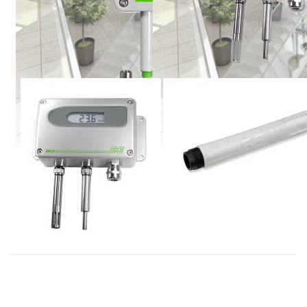
E+E
E+E
EE220 serie
EE07 serie vocht-
relatieve
en temperatuur
vochtigheid en
voelers
temperatuur
transmitters