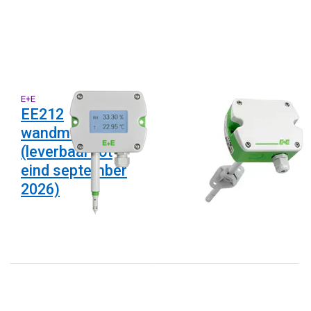
E+E
E+E
EE212
EE212
wandmodellen
kanaalmodellen
(leverbaar tot
(leverbaar tot
eind september
eind september
2026)
2026)