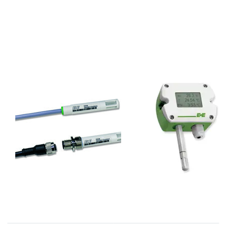
E+E
E+E
EE08 serie mini
EE210
transmitters voor
wandmodellen
relatieve
voor vochtigheid
vochtigheid en
en temperatuur
temperatuur
(leverbaar tot
september 2026)