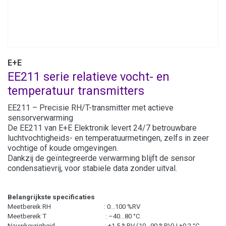
E+E
EE211 serie relatieve vocht- en
temperatuur transmitters
EE211 – Precisie RH/T-transmitter met actieve
sensorverwarming
De EE211 van E+E Elektronik levert 24/7 betrouwbare
luchtvochtigheids- en temperatuurmetingen, zelfs in zeer
vochtige of koude omgevingen.
Dankzij de geïntegreerde verwarming blijft de sensor
condensa­tievrij, voor stabiele data zonder uitval.
Belangrijkste specificaties
Meetbereik RH : 0…100 %RV
Meetbereik T : –40…80 °C
Nauwkeurigheid : ±1,5 %RV (10…90 %RV) | ±0,2 °C