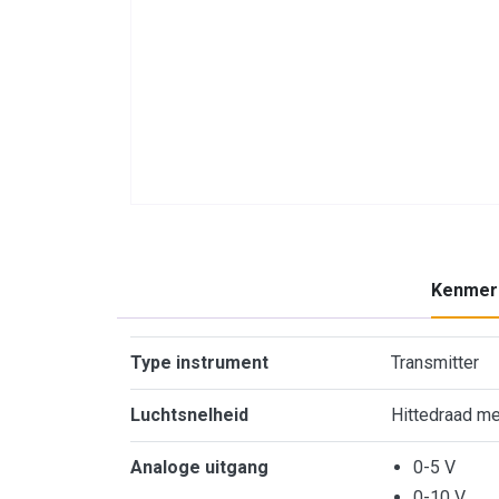
Kenmer
Kenmerken
Type instrument
Transmitter
Luchtsnelheid
Hittedraad m
Analoge uitgang
0-5 V
0-10 V