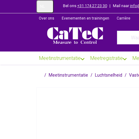
Bel ons
+31 174 27 23 30
|
Mail naar
info
NL
Over ons
Evenementen en trainingen
Carrière
Enter a se
Meetinstrumentatie
Meetregistratie
Me
Startpagina
Meetinstrumentatie
Luchtsnelheid
Vast