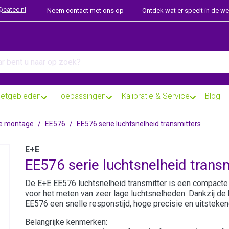
@catec.nl
Neem contact met ons op
Ontdek wat er speelt in de w
arch term. Results will appear automatically as you type. Press th
etgebieden
Toepassingen
Kalibratie & Service
Blog
e montage
EE576
EE576 serie luchtsnelheid transmitters
E+E
EE576 serie luchtsnelheid trans
De E+E EE576 luchtsnelheid transmitter is een compacte
voor het meten van zeer lage luchtsnelheden. Dankzij de
EE576 een snelle responstijd, hoge precisie en uitstekende
Belangrijke kenmerken: