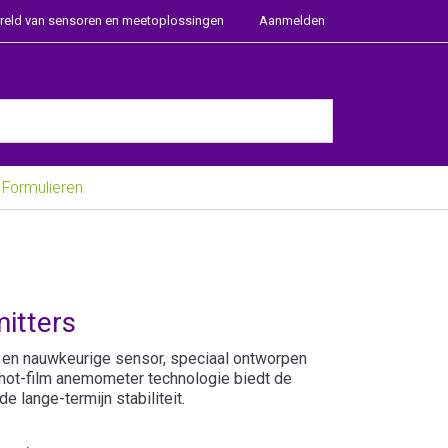
ereld van sensoren en meetoplossingen
Aanmelden
e Enter key to view all the results.
Formulieren
mitters
 en nauwkeurige sensor, speciaal ontworpen
 hot-film anemometer technologie biedt de
 lange-termijn stabiliteit.