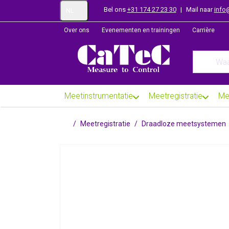
Bel ons
+31 174 27 23 30
|
Mail naar
info
NL
Over ons
Evenementen en trainingen
Carrière
Enter a se
Meetinstrumentatie
Meetregistratie
Me
Startpagina
Meetregistratie
Draadloze meetsystemen