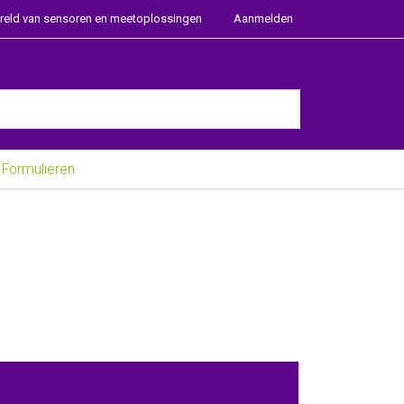
ereld van sensoren en meetoplossingen
Aanmelden
e Enter key to view all the results.
Formulieren