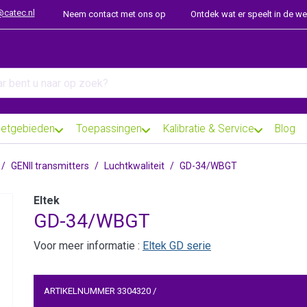
@catec.nl
Neem contact met ons op
Ontdek wat er speelt in de w
arch term. Results will appear automatically as you type. Press th
etgebieden
Toepassingen
Kalibratie & Service
Blog
GENII transmitters
Luchtkwaliteit
GD-34/WBGT
Eltek
GD-34/WBGT
Voor meer informatie :
Eltek GD serie
ARTIKELNUMMER
3304320
/