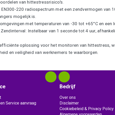
oordelen van hittestressrisico's.​
et EN300-220 radiospectrum met een zendvermogen van 
gers mogelijk is.​
 omgevingen met temperaturen van -30 tot +65°C en een l
Zendinterval: Instelbaar van 1 seconde tot 4 uur, afhankeli
ficiënte oplossing voor het monitoren van hittestress, 
id en veiligheid van werknemers te waarborgen.
ice
Bedrijf
t
Over ons
 en Service aanvraag
Disclaimer
Cookiebeleid & Privacy Policy
Algemene voorwaarden