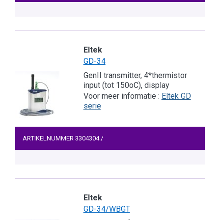
Eltek
GD-34
GenII transmitter, 4*thermistor
input (tot 150oC), display
Voor meer informatie :
Eltek GD
serie
ARTIKELNUMMER
3304304
/
Eltek
GD-34/WBGT