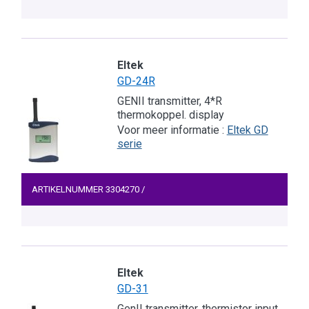
Eltek
GD-24R
GENII transmitter, 4*R
thermokoppel. display
Voor meer informatie :
Eltek GD
serie
ARTIKELNUMMER
3304270
/
Eltek
GD-31
GenII transmitter, thermistor input