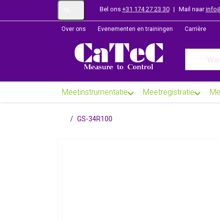
Bel ons
+31 174 27 23 30
|
Mail naar
info
NL
Over ons
Evenementen en trainingen
Carrière
Enter a se
Meetinstrumentatie
Meetregistratie
Me
Startpagina
GS-34R100