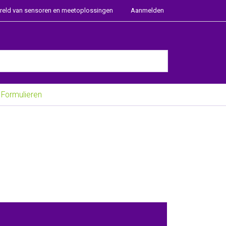
ereld van sensoren en meetoplossingen
Aanmelden
e Enter key to view all the results.
Formulieren