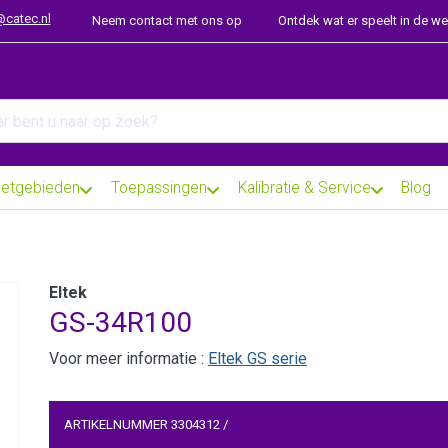
@catec.nl
Neem contact met ons op
Ontdek wat er speelt in de w
arch term. Results will appear automatically as you type. Press th
etgebieden
Toepassingen
Kalibratie & Service
Blog
Eltek
GS-34R100
Voor meer informatie :
Eltek GS serie
ARTIKELNUMMER
3304312
/