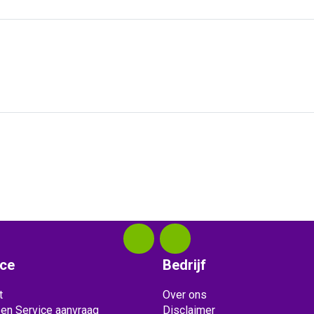
ice
Bedrijf
t
Over ons
 en Service aanvraag
Disclaimer