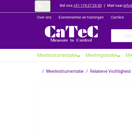
Bel ons
+31 174 27 23 30
|
Mail naar
info
NL
Over ons
Evenementen en trainingen
Carrière
Enter a se
Meetinstrumentatie
Meetregistratie
Me
Startpagina
Meetinstrumentatie
Relatieve Vochtigheid