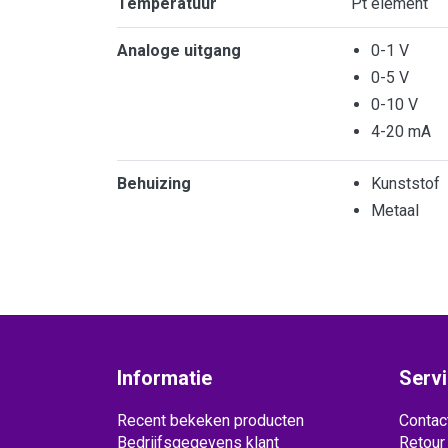
Temperatuur
Pt element
Analoge uitgang
0-1 V
0-5 V
0-10 V
4-20 mA
Behuizing
Kunststof
Metaal
Informatie
Serv
Recent bekeken producten
Contac
Bedrijfsgegevens klant
Retour