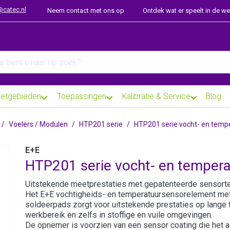
@catec.nl
Neem contact met ons op
Ontdek wat er speelt in de w
arch term. Results will appear automatically as you type. Press th
etgebieden
Toepassingen
Kalibratie & Service
Blog
Voelers / Modulen
HTP201 serie
HTP201 serie vocht- en tempe
E+E
HTP201 serie vocht- en tempera
Uitstekende meetprestaties met gepatenteerde sensort
Het E+E vochtigheids- en temperatuursensorelement me
soldeerpads zorgt voor uitstekende prestaties op lange 
werkbereik en zelfs in stoffige en vuile omgevingen.
De opnemer is voorzien van een sensor coating die het 