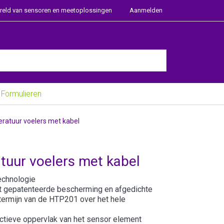
ereld van sensoren en meetoplossingen
Aanmelden
e Enter key to view all the results.
Formulieren
ratuur voelers met kabel
tuur voelers met kabel
echnologie
t gepatenteerde bescherming en afgedichte
termijn van de HTP201 over het hele
actieve oppervlak van het sensor element