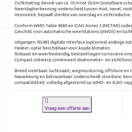
Zichtmeting: bereik van ca. 10 m tot 50 km (instelbare scha
Neerslagherkenning: onderscheid tussen mist, nevel, rook,
Intensiteit: bepaalt sterkte van neerslag en zichtreductie.
Conform WMO Table 4680 en ICAO Annex 3 (METAR) codes
Geschikt voor automatische weerstations (AWOS) en luch
Uitgangen:
RS485 digitale interface (optioneel analoge out
Heater-optie beschikbaar voor koude klimaten.
Robuust en weerbestendig, bestand tegen corrosieve om
Compact ontwerp combineert disdrometer- en zichtfuncti
Breed inzetbaar: luchtvaart, wegmonitoring, offshore en 
Nauwkeurig en betrouwbaar: onderscheidt vloeibare, bev
compatibiliteit: volledig afgestemd op WMO- en ICAO-ra
Vraag een offerte aan