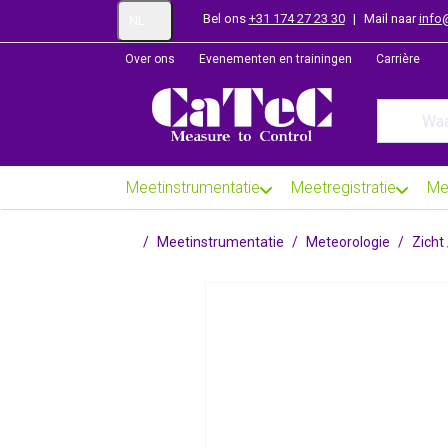
Bel ons
+31 174 27 23 30
|
Mail naar
info
NL
Over ons
Evenementen en trainingen
Carrière
Enter a se
Meetinstrumentatie
Meetregistratie
Me
Startpagina
Meetinstrumentatie
Meteorologie
Zicht