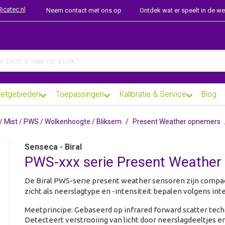
@catec.nl
Neem contact met ons op
Ontdek wat er speelt in de w
arch term. Results will appear automatically as you type. Press th
etgebieden
Toepassingen
Kalibratie & Service
Blog
 / Mist / PWS / Wolkenhoogte / Bliksem
Present Weather opnemers
Senseca - Biral
PWS-xxx serie Present Weathe
De Biral PWS-serie present weather sensoren zijn comp
zicht als neerslagtype en -intensiteit bepalen volgens in
Meetprincipe:
Gebaseerd op infrared forward scatter tech
Detecteert verstrooiing van licht door neerslagdeeltjes e