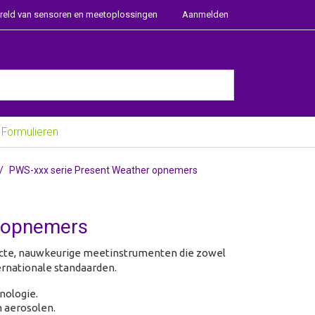
ereld van sensoren en meetoplossingen
Aanmelden
e Enter key to view all the results.
Formulieren
PWS-xxx serie Present Weather opnemers
r opnemers
acte, nauwkeurige meetinstrumenten die zowel
ternationale standaarden.
nologie.
n aerosolen.