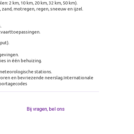
len: 2 km, 10 km, 20 km, 32 km, 50 km).
 zand, motregen, regen, sneeuw en ijzel.
.
tvaarttoepassingen.
put).
gevingen.
es in één behuizing.
meteorologische stations.
roren en bevriezende neerslag.
Internationale
pportagecodes
Bij vragen, bel ons