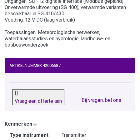
Uitgangen: SDI‑12 digitale interface (Modbus gepland)
Onverwarmde uitvoering (SG‑400); verwarmde varianten
beschikbaar in SG‑410/430
Voeding: 12 V DC (laag verbruik)
Toepassingen: Meteorologische netwerken,
waterbalansstudies en hydrologie, landbouw- en
bosbouwonderzoek
ARTIKELNUMMER
4200658
/
Bij vragen, bel ons
Vraag een offerte aan
Kenmerken
Kenmerken
Type instrument
Transmitter