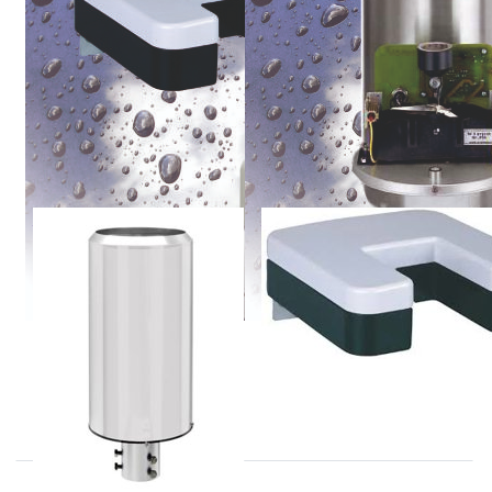
THIES
THIES
Neerslagmeter
Optische
5.4032.xx.xxx
neerslagmelder
serie
5.4103.xx.xxx
serie