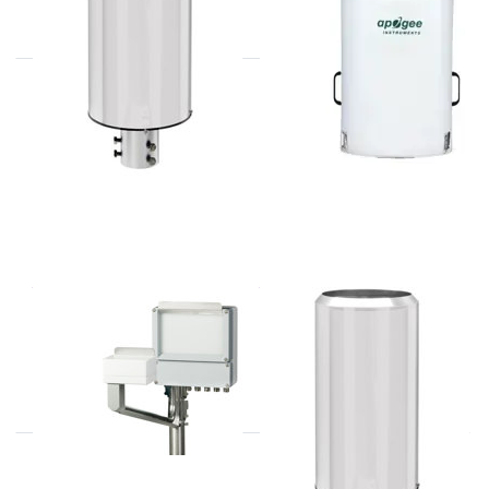
THIES
THIES
5.4120.xx.xxx
5.4032.35.008
Neerslag meter met
verwarming, puls uitgang