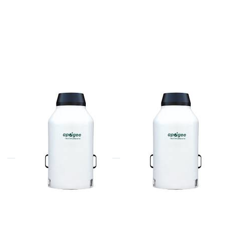
APOGEE
APOGEE
SG-410
SG-420
CloudBurst Weighing
CloudBurst Weighing
Precipitation Gauge, unheated,
Precipitation Gauge, unheated,
5m cable
5m cable