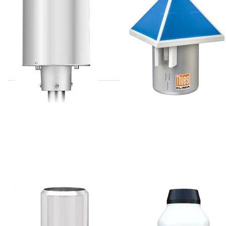
5.4041.xx.xxx
serie
THIES
APOGEE
5.4033.35.061
SG-400