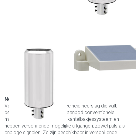
THIES
THIES
5.4033.36.041
5.4106.00.100
Neerslagmeter zonder
Keramische regenmelder,
verwarming, 4-20mA
ja/nee, changeover
Neerslaghoeveelheid
Voor het meten van de hoeveelheid neerslag die valt,
beschikken wij over een ruim aanbod conventionele
meters. Deze werken via een kantelbakjessysteem en
hebben verschillende mogelijke uitgangen, zowel puls als
analoge signalen. Ze zijn beschikbaar in verschillende