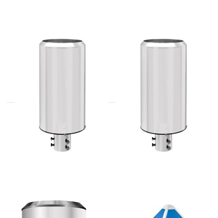
THIES
THIES
5.4033.35.041
5.4033.36.061
THIES
THIES
Neerslagmeter
5.4107.00.xxx