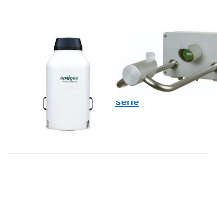
APOGEE
THIES
SG-430
Disdro laser
neerslag
analyzers
5.4110.xx.xxx
serie