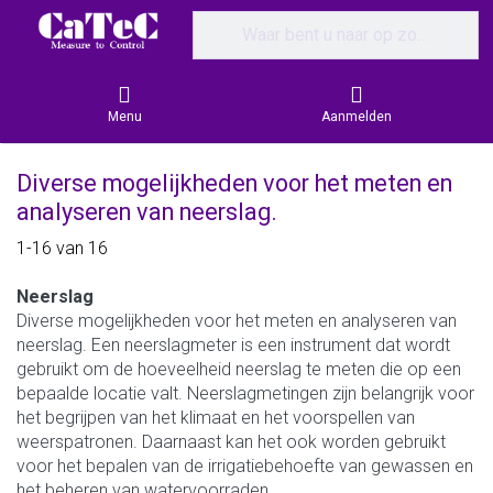
Enter a search term. Results will appear
Menu
Aanmelden
Diverse mogelijkheden voor het meten en
analyseren van neerslag.
Search results:
1-16
van
16
Neerslag
Diverse mogelijkheden voor het meten en analyseren van
neerslag. Een neerslagmeter is een instrument dat wordt
gebruikt om de hoeveelheid neerslag te meten die op een
bepaalde locatie valt. Neerslagmetingen zijn belangrijk voor
het begrijpen van het klimaat en het voorspellen van
weerspatronen. Daarnaast kan het ook worden gebruikt
voor het bepalen van de irrigatiebehoefte van gewassen en
het beheren van watervoorraden.