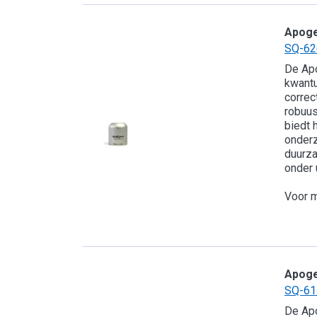
Apog
SQ-62
De Ap
kwant
correc
robuus
biedt 
onderz
duurz
onder 
Voor m
Apog
SQ-61
De Ap