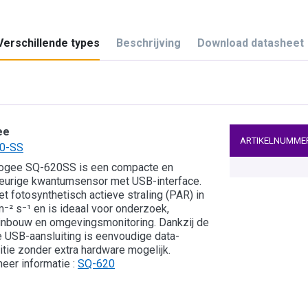
Verschillende types
Beschrijving
Download datasheet
ee
ARTIKELNUMME
0-SS
ogee SQ-620SS is een compacte en
eurige kwantumsensor met USB-interface.
et fotosynthetisch actieve straling (PAR) in
⁻² s⁻¹ en is ideaal voor onderzoek,
inbouw en omgevingsmonitoring. Dankzij de
e USB-aansluiting is eenvoudige data-
itie zonder extra hardware mogelijk.
eer informatie :
SQ-620