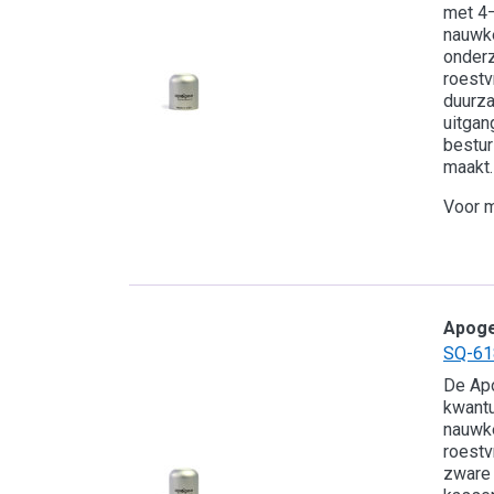
met 4–
nauwke
onder
roestv
duurza
uitgan
bestur
maakt.
Voor m
Apog
SQ-61
De Ap
kwant
nauwke
roestv
zware 