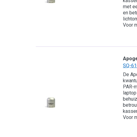
kassen
met ee
en bet
lichto
Voor m
Apog
SQ-61
De Ap
kwantu
PAR-me
laptop
behuiz
betrou
kassen
Voor m