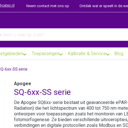
@catec.nl
Neem contact met ons op
Ontdek wat er speelt in de w
arch term. Results will appear automatically as you type. Press th
etgebieden
Toepassingen
Kalibratie & Service
Blog
Q-6xx-SS serie
Apogee
SQ-6xx-SS serie
De Apogee SQ6xx-serie bestaat uit geavanceerde ePAR-
Radiation) die het lichtspectrum van 400 tot 750 nm meten
ontworpen voor toepassingen zoals het monitoren van L
fotomorfogenese. Ze bieden verschillende uitvoeropties
verbindingen en digitale protocollen zoals Modbus en SD