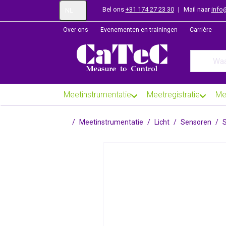
Bel ons
+31 174 27 23 30
|
Mail naar
info
NL
Over ons
Evenementen en trainingen
Carrière
Enter a se
Meetinstrumentatie
Meetregistratie
Me
Startpagina
Meetinstrumentatie
Licht
Sensoren
S