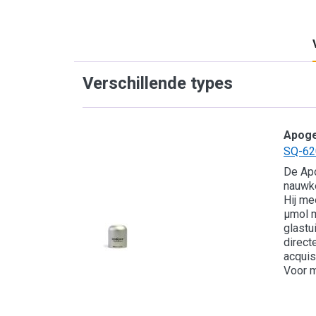
Verschillende types
Apog
SQ-62
De Ap
nauwk
Hij me
μmol m
glastu
direct
acquis
Voor m