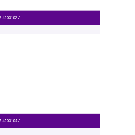
R
4200102
/
R
4200104
/