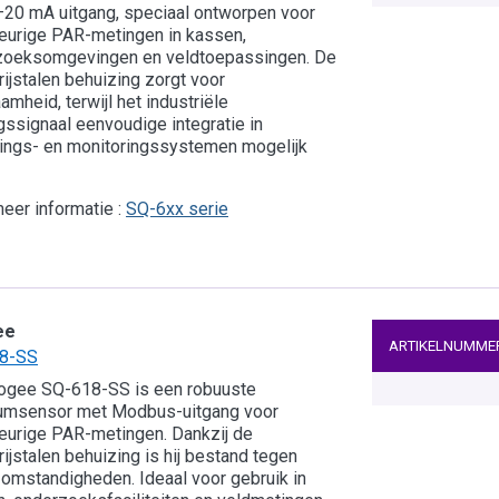
20 mA uitgang, speciaal ontworpen voor
urige PAR-metingen in kassen,
zoeksomgevingen en veldtoepassingen. De
rijstalen behuizing zorgt voor
amheid, terwijl het industriële
gssignaal eenvoudige integratie in
ings- en monitoringssystemen mogelijk
eer informatie :
SQ-6xx serie
ee
ARTIKELNUMME
8-SS
ogee SQ-618-SS is een robuuste
umsensor met Modbus-uitgang voor
urige PAR-metingen. Dankzij de
rijstalen behuizing is hij bestand tegen
omstandigheden. Ideaal voor gebruik in