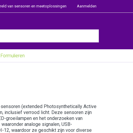
ereld van sensoren en meetoplossingen
Aanmelden
e Enter key to view all the results.
Formulieren
sensoren (extended Photosynthetically Active
, inclusief verrood licht. Deze sensoren zijn
ED-groeilampen en het onderzoeken van
, waaronder analoge signalen, USB-
I-12, waardoor ze geschikt zijn voor diverse