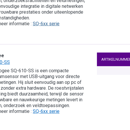
, onderzoeksfaciliteiten en veldmetingen,
nvoudige integratie in digitale netwerken
rouwbare prestaties onder uiteenlopende
mstandigheden.
eer informatie :
SQ-6xx serie
ee
ARTIKELNUMME
0-SS
ogee SQ-610-SS is een compacte
msensor met USB-uitgang voor directe
tingen. Hij sluit eenvoudig aan op pc of
 zonder extra hardware. De roestvrijstalen
ing biedt duurzaamheid, terwijl de sensor
wbare en nauwkeurige metingen levert in
, onderzoek en veldtoepassingen.
eer informatie :
SQ-6xx serie