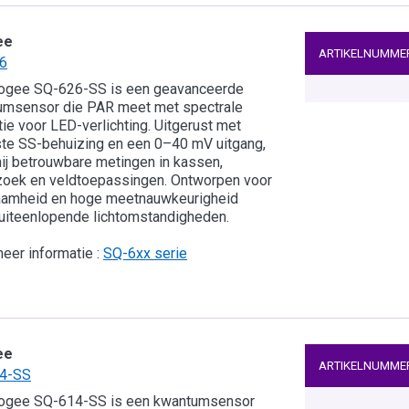
ee
ARTIKELNUMME
6
ogee SQ-626-SS is een geavanceerde
umsensor die PAR meet met spectrale
tie voor LED-verlichting. Uitgerust met
te SS-behuizing en een 0–40 mV uitgang,
hij betrouwbare metingen in kassen,
oek en veldtoepassingen. Ontworpen voor
aamheid en hoge meetnauwkeurigheid
uiteenlopende lichtomstandigheden.
eer informatie :
SQ-6xx serie
ee
ARTIKELNUMME
4-SS
ogee SQ-614-SS is een kwantumsensor