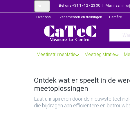
Bel ons
+31 174 27 23 30
|
Mail naar
info
NL
Over ons
Evenementen en trainingen
Carrière
Enter a se
Meetinstrumentatie
Meetregistratie
Me
Ontdek wat er speelt in de we
meetoplossingen
Laat u inspireren door de nieuwste technol
die bijdragen aan efficiëntere en betrouw