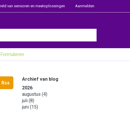
ereld van sensoren en meetoplossingen
Aanmelden
e Enter key to view all the results.
Formulieren
Archief van blog
Rss
2026
augustus
(4)
juli
(8)
juni
(15)