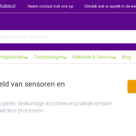
@catec.nl
Neem contact met ons op
Ontdek wat er speelt in de w
arch term. Results will appear automatically as you type. Press th
etgebieden
Toepassingen
Kalibratie & Service
Blog
reld van sensoren en
ogieën, deskundige inzichten en praktijkverhalen
baardere processen.