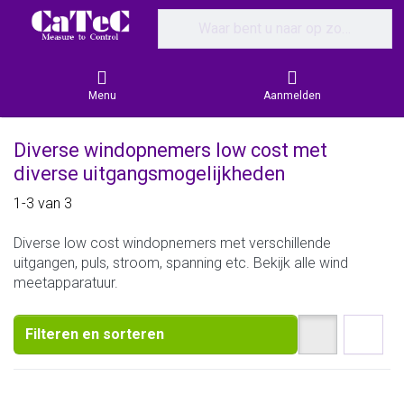
Enter a search term. Results will appear
Menu
Aanmelden
Diverse windopnemers low cost met
diverse uitgangsmogelijkheden
Search results:
1-3
van
3
Diverse low cost windopnemers met verschillende
uitgangen, puls, stroom, spanning etc. Bekijk alle wind
meetapparatuur.
Filteren en sorteren