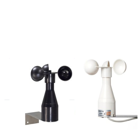
THIES
THIES
4.3515.50.161
4.3515.50.061
uitgang 0-10V