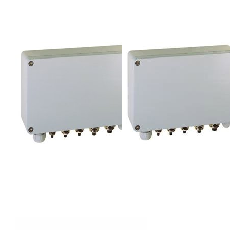
THIES
THIES
9.3199.01.100
9.3199.03.100
Aansluitkast met
Aansluitkast +
overspanningsbeveiliging
overspanningsbeveiliging
voor: Compact, Classic, First
voor: Compact, Classic, First
Class en 1D, 2D windmeters
Class en 1D, 2D,3D, 2Dc
windme
THIES