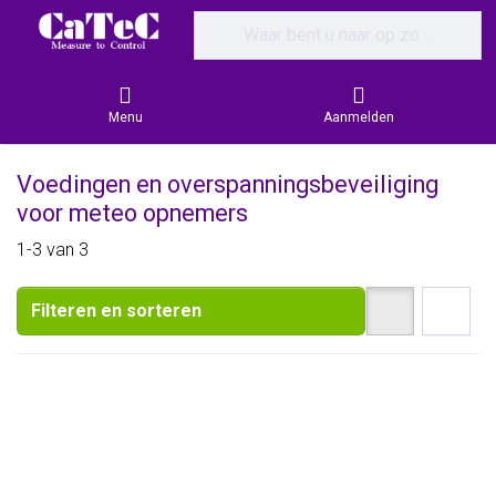
Enter a search term. Results will appear
Menu
Aanmelden
Voedingen en overspanningsbeveiliging
voor meteo opnemers
Search results:
1-3
van
3
Filteren en sorteren