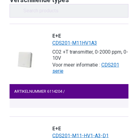
E+E
CDS201-M11HV1A3
CO2 +T transmitter, 0-2000 ppm, 0-
10V
Voor meer informatie :
CDS201
serie
ARTIKELNUMMER
6114204
/
E+E
CDS201-M11-HV1-A3-D1