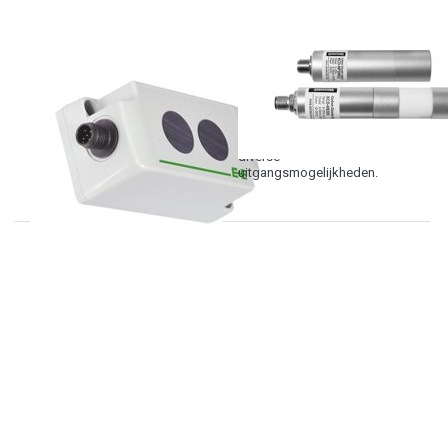
E+E
KOREA DIGITAL
EE8915 serie
KCD-HS-100
wand uitvoering
serie CO2
transmitters
Compacte CO2 opnemers met
diverse
uitgangsmogelijkheden.
KOREA DIGITAL