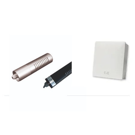
KOREA DIGITAL
E+E
KCD serie
CDS201-M11
opnemers tot
serie CO2
10.000 ppm
opnemers