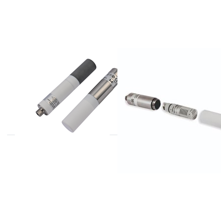
E+E
E+E
EE872 serie CO2
EE872
opnemers tot 5%
vervangingssensore