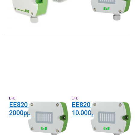
en Temperatuur
E+E
E+E
EE820 serie tot
EE820 serie tot
2000ppm
10.000ppm