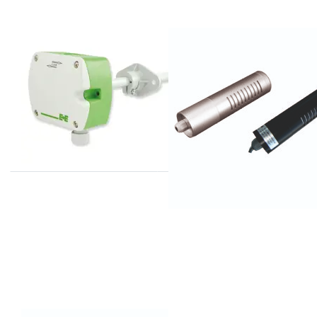
E+E
KOREA DIGITAL
EE850 serie
KCD opnemers
transmitters voor
van 1 tot 20%
CO2