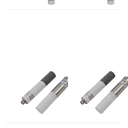
E+E
E+E
EE872 serie CO2
EE872 serie CO2
opnemers tot
opnemers tot
5000ppm
2000ppm