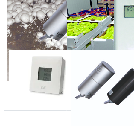
E+E
KOREA DIGITAL
CDS201-M12
KCD-HP-300
serie CO2
serie
opnemers
De M12 serie meet CO2,
Relatieve vochtigheid en
temperatuur.