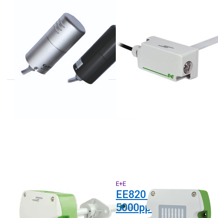
KOREA DIGITAL
E+E
KCD-HP-200
EE8915 serie
serie
kanaal uitvoering
E+E
E+E
EE850 serie
EE820 serie tot
transmitters CO2
5000ppm