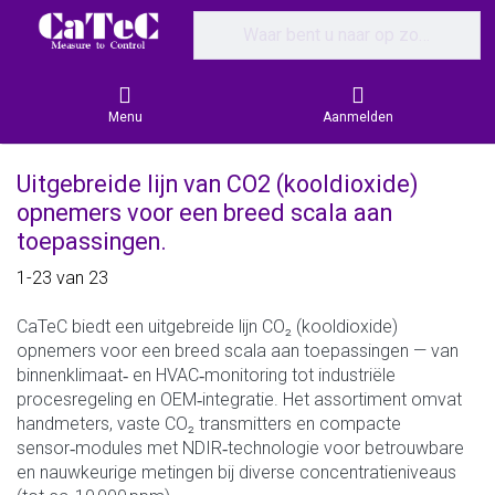
Enter a search term. Results will appear
Menu
Aanmelden
Uitgebreide lijn van CO2 (kooldioxide)
opnemers voor een breed scala aan
toepassingen.
Search results:
1-23
van
23
CaTeC biedt een uitgebreide lijn CO₂ (kooldioxide)
opnemers voor een breed scala aan toepassingen — van
binnenklimaat‑ en HVAC‑monitoring tot industriële
procesregeling en OEM‑integratie. Het assortiment omvat
handmeters, vaste CO₂ transmitters en compacte
sensor‑modules met NDIR‑technologie voor betrouwbare
en nauwkeurige metingen bij diverse concentratieniveaus