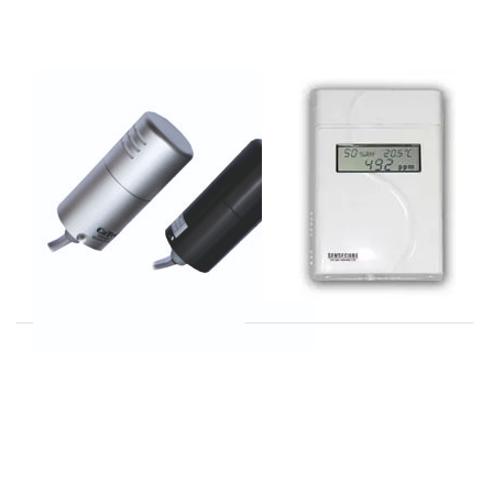
KOREA DIGITAL
KOREA DIGITAL
KCD-HP-100
KCD-DA CO2
serie
controller 2000 /
5000 / 10.000
ppm