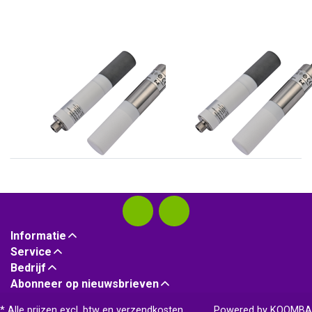
E+E
E+E
EE872 serie CO2
EE872 serie CO2
opnemers tot 3%
opnemers tot 5%
Informatie
Service
Bedrijf
Abonneer op nieuwsbrieven
* Alle prijzen excl. btw en
verzendkosten
Powered by
KOOMBA