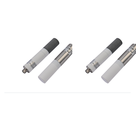
E+E
E+E
EE872 serie CO2
EE872 serie CO2
opnemers tot
opnemers tot 1%
2000ppm