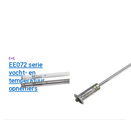
E+E
E+E
EE072 serie
EE680 serie met
vocht- en
rechte voeler
temperatuur
opnemers