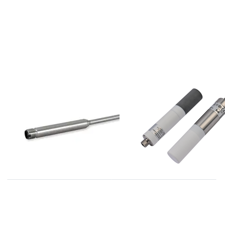
E+E
E+E
EE074 serie
EE872 serie CO2
Modbus voelers
opnemers tot
5000ppm