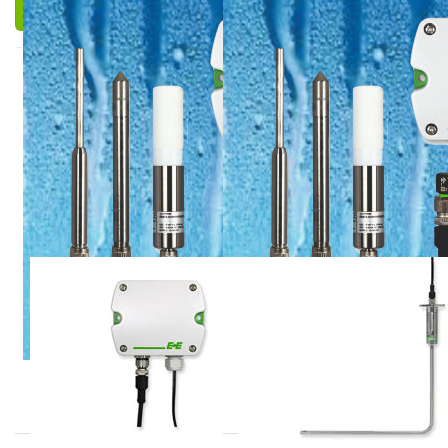
Filteren en sorteren
E+E
E+E
SIGMA05 serie
EE680 serie met
haakse voeler
Sigma, modulair sensor
platform