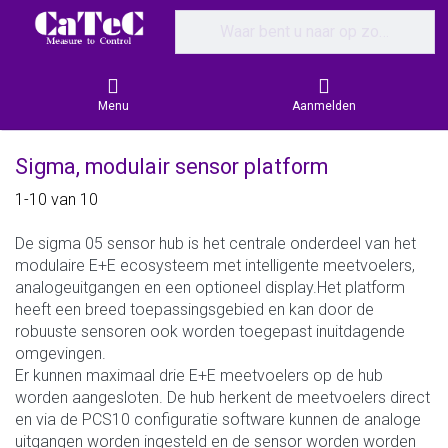
Enter a search term. Results will appear
Menu
Aanmelden
Sigma, modulair sensor platform
Search results:
1-10
van
10
De sigma 05 sensor hub is het centrale onderdeel van het
modulaire E+E ecosysteem met intelligente meetvoelers,
analogeuitgangen en een optioneel display.Het platform
heeft een breed toepassingsgebied en kan door de
robuuste sensoren ook worden toegepast inuitdagende
omgevingen.
Er kunnen maximaal drie E+E meetvoelers op de hub
worden aangesloten. De hub herkent de meetvoelers direct
en via de PCS10 configuratie software kunnen de analoge
uitgangen worden ingesteld en de sensor worden worden